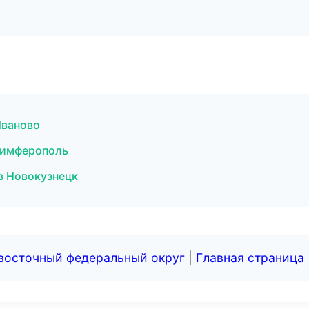
Иваново
 Симферополь
в Новокузнецк
евосточный федеральный округ
|
Главная страница