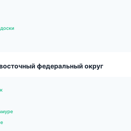
 доски
евосточный федеральный округ
к
Амуре
ре