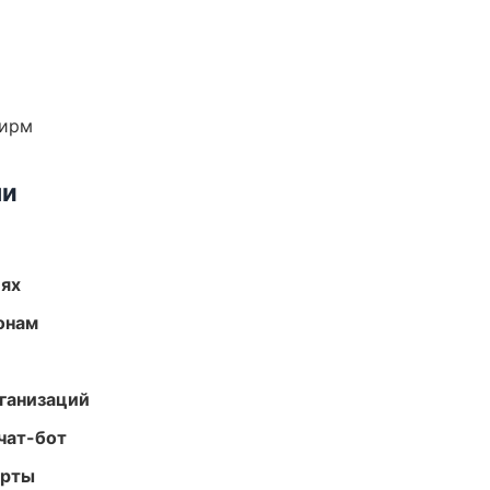
фирм
ми
иях
онам
ганизаций
чат-бот
арты