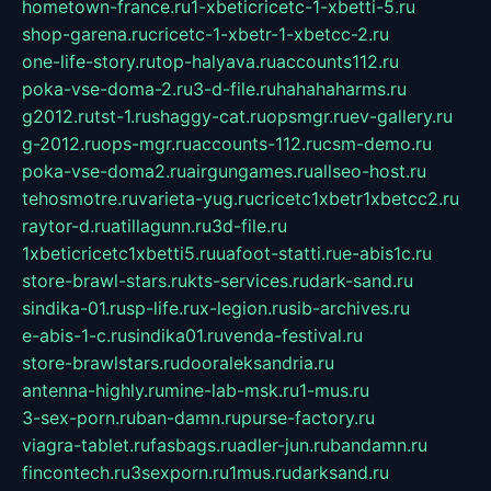
hometown-france.ru
1-xbeticricetc-1-xbetti-5.ru
shop-garena.ru
cricetc-1-xbetr-1-xbetcc-2.ru
one-life-story.ru
top-halyava.ru
accounts112.ru
poka-vse-doma-2.ru
3-d-file.ru
hahahaharms.ru
g2012.ru
tst-1.ru
shaggy-cat.ru
opsmgr.ru
ev-gallery.ru
g-2012.ru
ops-mgr.ru
accounts-112.ru
csm-demo.ru
poka-vse-doma2.ru
airgungames.ru
allseo-host.ru
tehosmotre.ru
varieta-yug.ru
cricetc1xbetr1xbetcc2.ru
raytor-d.ru
atillagunn.ru
3d-file.ru
1xbeticricetc1xbetti5.ru
uafoot-statti.ru
e-abis1c.ru
store-brawl-stars.ru
kts-services.ru
dark-sand.ru
sindika-01.ru
sp-life.ru
x-legion.ru
sib-archives.ru
e-abis-1-c.ru
sindika01.ru
venda-festival.ru
store-brawlstars.ru
dooraleksandria.ru
antenna-highly.ru
mine-lab-msk.ru
1-mus.ru
3-sex-porn.ru
ban-damn.ru
purse-factory.ru
viagra-tablet.ru
fasbags.ru
adler-jun.ru
bandamn.ru
fincontech.ru
3sexporn.ru
1mus.ru
darksand.ru