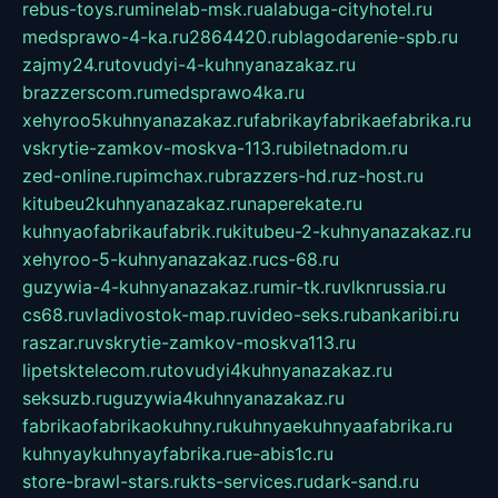
rebus-toys.ru
minelab-msk.ru
alabuga-cityhotel.ru
medsprawo-4-ka.ru
2864420.ru
blagodarenie-spb.ru
zajmy24.ru
tovudyi-4-kuhnyanazakaz.ru
brazzerscom.ru
medsprawo4ka.ru
xehyroo5kuhnyanazakaz.ru
fabrikayfabrikaefabrika.ru
vskrytie-zamkov-moskva-113.ru
biletnadom.ru
zed-online.ru
pimchax.ru
brazzers-hd.ru
z-host.ru
kitubeu2kuhnyanazakaz.ru
naperekate.ru
kuhnyaofabrikaufabrik.ru
kitubeu-2-kuhnyanazakaz.ru
xehyroo-5-kuhnyanazakaz.ru
cs-68.ru
guzywia-4-kuhnyanazakaz.ru
mir-tk.ru
vlknrussia.ru
cs68.ru
vladivostok-map.ru
video-seks.ru
bankaribi.ru
raszar.ru
vskrytie-zamkov-moskva113.ru
lipetsktelecom.ru
tovudyi4kuhnyanazakaz.ru
seksuzb.ru
guzywia4kuhnyanazakaz.ru
fabrikaofabrikaokuhny.ru
kuhnyaekuhnyaafabrika.ru
kuhnyaykuhnyayfabrika.ru
e-abis1c.ru
store-brawl-stars.ru
kts-services.ru
dark-sand.ru