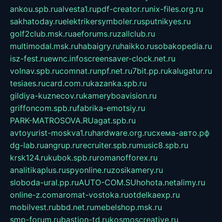
ankou.spb.ru
alvesta1.ru
pdf-creator.ru
nix-files.org.ru
sakhatoday.ru
elektrikersymboler.ru
sputnikyes.ru
golf2club.msk.ru
aeforums.ru
zallclub.ru
multimodal.msk.ru
habaigry.ru
haikko.ru
sobakopedia.ru
isz-fest.ru
ewnc.info
screensaver-clock.net.ru
volnav.spb.ru
comnat.ru
npf.net.ru
7bit.pp.ru
kalugatur.ru
tesiaes.ru
card.com.ru
kazanka.spb.ru
gildiya-kuznecov.ru
kameryboavision.ru
griffoncom.spb.ru
fabrika-emotsiy.ru
PARK-MATROSOVA.RU
agat.spb.ru
avtoyurist-moskva1.ru
hardware.org.ru
схема-авто.рф
dg-lab.ru
angrup.ru
recruiter.spb.ru
music8.spb.ru
krsk124.ru
kubok.spb.ru
romanofforex.ru
analitikaplus.ru
spyonline.ru
zosikamery.ru
sloboda-ural.pp.ru
AUTO-COM.SU
hohota.net
alimy.ru
online-z.com
aromat-vostoka.ru
otdelkaexp.ru
mobilvest.ru
bbd.net.ru
mebelshop.msk.ru
smp-forum.ru
bastion-td.ru
kosmoscreative.ru