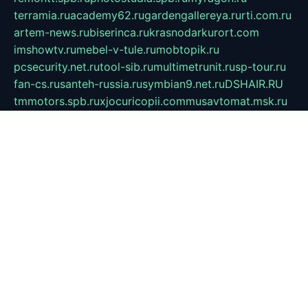
terramia.ru
academy62.ru
gardengallereya.ru
rti.com.ru
artem-news.ru
biserinca.ru
krasnodarkurort.com
imshowtv.ru
mebel-v-tule.ru
mobtopik.ru
pcsecurity.net.ru
tool-sib.ru
multimetrunit.ru
sp-tour.ru
fan-cs.ru
santeh-russia.ru
symbian9.net.ru
DSHAIR.RU
tmmotors.spb.ru
xjocuricopii.com
musavtomat.msk.ru
obustrojdom.ru
sovetcik.ru
ybaranovskaya.ru
ppknews.ru
cult-alshei.ru
JAPANRUSSIA.RU
proekciyamebel.ru
imper-finans.ru
rim.org.ru
glamourai.ru
brassminus.ru
zabor-pro.ru
ftn.pp.ru
dorogoe58.ru
laimengpacker.ru
kuzova-zapchasti.ru
sageerp.ru
taxodrom.ru
dsrazvitie.ru
hardcity.net.ru
ratinghomegames.ru
topservice25.ru
gubernyan.ru
gtglasslined.ru
ii4.ru
tssport.spb.ru
andorra24.com
blackwallstreet.ru
oboimos.ru
optim-doors.com.ru
ikuch.ru
nycr.org.ru
npa21.ru
vremya-ch.spb.ru
desert000.ru
ivtorgi.ru
ifiori.ru
catalog-statei.ru
dcv.org.ru
spetsmaster174.ru
ipkameryhiseeu.ru