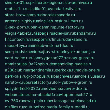
sindika-01.ru
sp-life.ru
x-legion.ru
sib-archives.ru
e-abis-1-c.ru
sindika01.ru
venda-festival.ru
store-brawlstars.ru
dooraleksandria.ru
antenna-highly.ru
mine-lab-msk.ru
1-mus.ru
3-sex-porn.ru
ban-damn.ru
purse-factory.ru
viagra-tablet.ru
fasbags.ru
adler-jun.ru
bandamn.ru
fincontech.ru
3sexporn.ru
1mus.ru
darksand.ru
rebus-toys.ru
minelab-msk.ru
rtdco.ru
seo-prodvizhenie-sajtov-stroitelnyh-kompanij.ru
card-voice.ru
rulonnyygazon177.ru
snow-guard.ru
domizbrusa-9x12spb.ru
demaholding.ru
aalse.ru
a380club.ru
argentinamia.ru
perkoka.ru
movie-one.ru
perk-oka.ru
g-octopus.ru
sibarchives.ru
andreislyusar.ru
naruto-x.ru
pursefactory.ru
tor-lyubov-i-grom.ru
spayderhed-2022.ru
movieone.ru
evro-dez.ru
webamator.ru
ma-absolut1.ru
avtopomosch27.ru
nv-750.ru
news-plain.ru
nertansaga.ru
delanalad.ru
dizfiles.ru
youtubefree.ru
aria-family.ru
roadli.ru