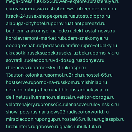
mega-press.ru
03223.ru
web-explore.ru
rastenuya.ru
eurovision-russia.ru
strah-news.ru
freeride-team.ru
itrack-24.ru
sexshopexpress.ru
autostudiopro.ru
alabuga-cityhotel.ru
pornv.ru
atlantpereezd.ru
bud-em-znakomye.ru
a-cdc.ru
elektrostal-news.ru
korolevremont-market.ru
budem-znakomye.ru
oooagrosnab.ru
fpodaso.ru
emfire.ru
pro-otdelky.ru
ukrasotki.ru
seksuzbek.ru
seks-uzbek.ru
porno-vk.ru
sovratili.ru
olecoon.ru
vd-dosug.ru
adonyev.ru
rbc-news.ru
porno-skvirt.ru
krospr.ru
13autor-kolonka.ru
sormol.ru
2rich.ru
hostel-65.ru
hostserve.ru
porno-na-russkom.ru
mishinlab.ru
neznobi.ru
bigfatcc.ru
habble.ru
starbucksvia.ru
delfinet.ru
silvernano.ru
elestal.ru
vektor-doroga.ru
velotrenajery.ru
pronso54.ru
lenasever.ru
lovinskix.ru
show-pets.ru
smartnews03.ru
discofoxworld.ru
miraclecoon.ru
pongup.ru
hostel65.ru
liura.ru
glasspb.ru
firehunters.ru
gribowo.ru
gnalis.ru
bulkitula.ru