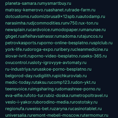
planeta-samara.ru
mysmartbuy.ru
matrasy-kemerovo.ru
ashanet.ru
trade-farm.ru
dotcustoms.ru
domizbrusa9x12spb.ru
autodamp.ru
narasimha.ru
djcommodities.ru
nv750.ru
x-ton.ru
newsplain.ru
cardvoice.ru
modopaper.ru
manunae.ru
gbget.ru
alfeihavsalnassr.ru
madoma.ru
tajuncos.ru
petrovkasports.ru
porno-online-besplatno.ru
splclub.ru
york-life.ru
doroga-expo.ru
ribery.ru
cleanmedicine.ru
slovar-ivrit.ru
porno-video-besplatno.ru
seks-365.ru
ovucontrol.ru
sloty-igrovyye-avtomaty.ru
ru-industriya.ru
russkoe-porno-besplatno.ru
belgorod-day.ru
digilith.ru
pichkurovlab.ru
medic-today.ru
taksu.ru
comp123.ru
don-ykt.ru
teensvoice.ru
imgsharing.ru
domashnee-porno.ru
eva-elfie.ru
foto-tur.ru
biz-doska.ru
metropoltravel.ru
veslo-i-yakor.ru
borodino-media.ru
rostotsky.ru
regionufa.ru
weiss-bet.ru
zaryna.ru
casinotablet.ru
universalia.ru
remont-mebeli-moscow.ru
termomur.ru