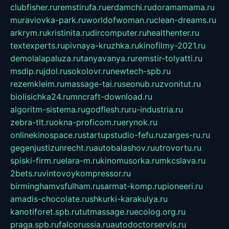
clubfisher.ru
remstirufa.ru
erdamchi.ru
doramamama.ru
muraviovka-park.ru
worldofwoman.ru
clean-dreams.ru
arkrym.ru
kristinita.ru
dircomputer.ru
healthenter.ru
textexperts.ru
pivnaya-kruzhka.ru
kinofilmy-2021.ru
demolalapaluza.ru
tanyavanya.ru
remstir-tolyatti.ru
msdip.ru
jdol.ru
sokolovr.ru
newtech-spb.ru
rezemkleim.ru
massage-tai.ru
seonub.ru
zvonitut.ru
biolisichka24.ru
mncraft-download.ru
algoritm-sistema.ru
godflesh.ru
ru-industria.ru
zebra-tlt.ru
okna-proficom.ru
erynok.ru
onlinekinospace.ru
startupstudio-fefu.ru
zarges-ru.ru
gegenjustizunrecht.ru
autobalashov.ru
utrovortu.ru
spiski-firm.ru
elara-m.ru
kinomusorka.ru
mkcslava.ru
2bets.ru
vintovoykompressor.ru
birminghamvsfulham.ru
sarmat-komp.ru
pioneeri.ru
amadis-chocolate.ru
shkurki-karakulya.ru
kanotiforet.spb.ru
tutmassage.ru
ecolog.org.ru
praga.spb.ru
falcorussia.ru
autodoctorservis.ru