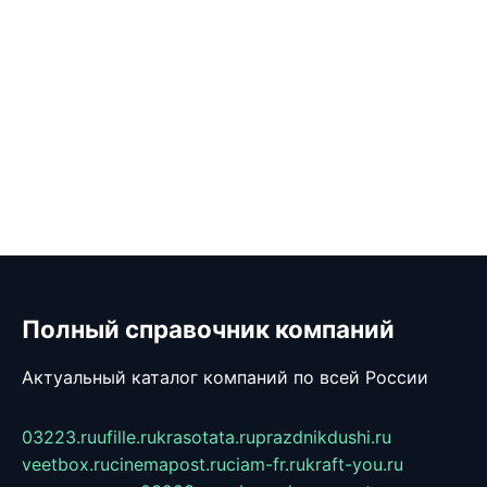
Полный справочник компаний
Актуальный каталог компаний по всей России
03223.ru
ufille.ru
krasotata.ru
prazdnikdushi.ru
veetbox.ru
cinemapost.ru
ciam-fr.ru
kraft-you.ru