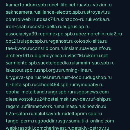
kamertondom.spb.ru
net-life.net.ru
avto-vozim.ru
sakhcamera.ru
alliance-electro.spb.ru
stroyavt.ru
controlweb1.ru
tdsak74.ru
kinzozo-ru.ru
kvotka.ru
iron-snab.ru
costa-bella.ru
eugrus.pp.ru
associaciya39.ru
primexpo.spb.ru
bezmorchin.ru
ia2.ru
cpt21.ru
ispecspb.ru
regahost.ru
kolosok-elita.ru
tae-kwon.ru
consrio.com.ru
insiam.ru
avegainfo.ru
archery161.ru
bigencyclica.ru
vlast16.ru
korru.net
sarmiento.spb.su
extelopedia.ru
lammin-suo.spb.ru
iskatour.spb.ru
snpi.org.ru
running-line.ru
krygeva-spa.ru
chel.net.ru
rust-loco.ru
dugshop.ru
hl-beta.spb.ru
school494.spb.ru
mymubaby.ru
epoha-metalband.ru
ngr.spb.ru
rusgosnews.com
dieselvostok.ru
24hostel.msk.ru
w-dev.ru
f-ship.ru
regsmi.ru
filmnetwork.ru
malinasp.ru
kinosvin.ru
h2o-salon.ru
malutkayork.ru
deltaprim.spb.ru
tango-perm.ru
gooddir.ru
sgv.su
multiki-online.com
webkrasotki.com
cherinvest.ru
detskiy-ostrov.ru