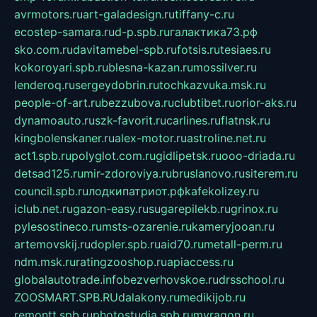
avrmotors.ru
art-galadesign.ru
tiffany-c.ru
ecostep-samara.ru
d-p.spb.ru
галактика73.рф
sko.com.ru
davitamebel-spb.ru
fotsis.ru
tesiaes.ru
kokoroyari.spb.ru
blesna-kazan.ru
mossilver.ru
lenderoq.ru
sergeydobrin.ru
tochkazvuka.msk.ru
people-of-art.ru
bezzubova.ru
clubtibet.ru
orior-aks.ru
dynamoauto.ru
szk-favorit.ru
carlines.ru
flatnsk.ru
kingbolenskaner.ru
alex-motor.ru
astroline.net.ru
act1.spb.ru
polyglot.com.ru
gidlipetsk.ru
ooo-driada.ru
detsad125.ru
mir-zdoroviya.ru
bruslanovo.ru
siterem.ru
council.spb.ru
лодкипатриот.рф
kafekolizey.ru
iclub.net.ru
gazon-easy.ru
sugarepilekb.ru
grinox.ru
pylesostineco.ru
msts-ozarenie.ru
kameryjooan.ru
artemovskij.ru
dopler.spb.ru
aid70.ru
metall-perm.ru
ndm.msk.ru
ratingzooshop.ru
apiaccess.ru
globalautotrade.info
bezverhovskoe.ru
drsschool.ru
ZOOSMART.SPB.RU
dalakony.ru
medikijob.ru
remontt.spb.ru
photostudia.spb.ru
myragon.ru