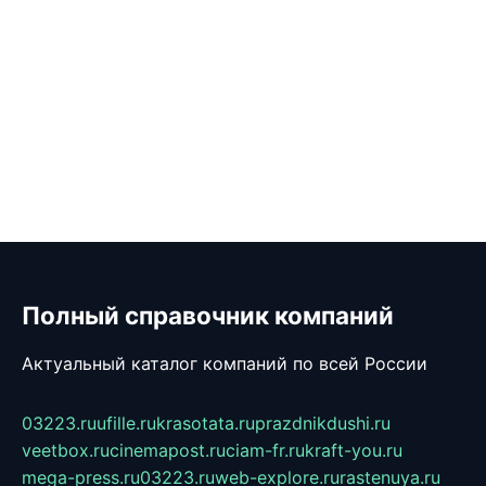
Полный справочник компаний
Актуальный каталог компаний по всей России
03223.ru
ufille.ru
krasotata.ru
prazdnikdushi.ru
veetbox.ru
cinemapost.ru
ciam-fr.ru
kraft-you.ru
mega-press.ru
03223.ru
web-explore.ru
rastenuya.ru