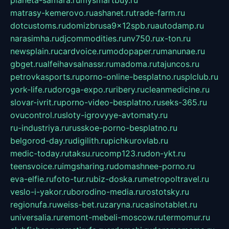
planeta-samara.ru
mysmartbuy.ru
matrasy-kemerovo.ru
ashanet.ru
trade-farm.ru
dotcustoms.ru
domizbrusa9x12spb.ru
autodamp.ru
narasimha.ru
djcommodities.ru
nv750.ru
x-ton.ru
newsplain.ru
cardvoice.ru
modopaper.ru
manunae.ru
gbget.ru
alfeihavsalnassr.ru
madoma.ru
tajuncos.ru
petrovkasports.ru
porno-online-besplatno.ru
splclub.ru
york-life.ru
doroga-expo.ru
ribery.ru
cleanmedicine.ru
slovar-ivrit.ru
porno-video-besplatno.ru
seks-365.ru
ovucontrol.ru
sloty-igrovyye-avtomaty.ru
ru-industriya.ru
russkoe-porno-besplatno.ru
belgorod-day.ru
digilith.ru
pichkurovlab.ru
medic-today.ru
taksu.ru
comp123.ru
don-ykt.ru
teensvoice.ru
imgsharing.ru
domashnee-porno.ru
eva-elfie.ru
foto-tur.ru
biz-doska.ru
metropoltravel.ru
veslo-i-yakor.ru
borodino-media.ru
rostotsky.ru
regionufa.ru
weiss-bet.ru
zaryna.ru
casinotablet.ru
universalia.ru
remont-mebeli-moscow.ru
termomur.ru