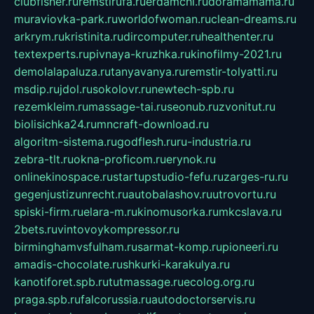
clubfisher.ru
remstirufa.ru
erdamchi.ru
doramamama.ru
muraviovka-park.ru
worldofwoman.ru
clean-dreams.ru
arkrym.ru
kristinita.ru
dircomputer.ru
healthenter.ru
textexperts.ru
pivnaya-kruzhka.ru
kinofilmy-2021.ru
demolalapaluza.ru
tanyavanya.ru
remstir-tolyatti.ru
msdip.ru
jdol.ru
sokolovr.ru
newtech-spb.ru
rezemkleim.ru
massage-tai.ru
seonub.ru
zvonitut.ru
biolisichka24.ru
mncraft-download.ru
algoritm-sistema.ru
godflesh.ru
ru-industria.ru
zebra-tlt.ru
okna-proficom.ru
erynok.ru
onlinekinospace.ru
startupstudio-fefu.ru
zarges-ru.ru
gegenjustizunrecht.ru
autobalashov.ru
utrovortu.ru
spiski-firm.ru
elara-m.ru
kinomusorka.ru
mkcslava.ru
2bets.ru
vintovoykompressor.ru
birminghamvsfulham.ru
sarmat-komp.ru
pioneeri.ru
amadis-chocolate.ru
shkurki-karakulya.ru
kanotiforet.spb.ru
tutmassage.ru
ecolog.org.ru
praga.spb.ru
falcorussia.ru
autodoctorservis.ru