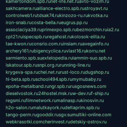
kamertondom.spb.ru
net-life.net.ru
avto-vozim.ru
sakhcamera.ru
alliance-electro.spb.ru
stroyavt.ru
controlweb1.ru
tdsak74.ru
kinzozo-ru.ru
kvotka.ru
iron-snab.ru
costa-bella.ru
eugrus.pp.ru
associaciya39.ru
primexpo.spb.ru
bezmorchin.ru
ia2.ru
cpt21.ru
ispecspb.ru
regahost.ru
kolosok-elita.ru
tae-kwon.ru
consrio.com.ru
insiam.ru
avegainfo.ru
archery161.ru
bigencyclica.ru
vlast16.ru
korru.net
sarmiento.spb.su
extelopedia.ru
lammin-suo.spb.ru
iskatour.spb.ru
snpi.org.ru
running-line.ru
krygeva-spa.ru
chel.net.ru
rust-loco.ru
dugshop.ru
hl-beta.spb.ru
school494.spb.ru
mymubaby.ru
epoha-metalband.ru
ngr.spb.ru
rusgosnews.com
dieselvostok.ru
24hostel.msk.ru
w-dev.ru
f-ship.ru
regsmi.ru
filmnetwork.ru
malinasp.ru
kinosvin.ru
h2o-salon.ru
malutkayork.ru
deltaprim.spb.ru
tango-perm.ru
gooddir.ru
sgv.su
multiki-online.com
webkrasotki.com
cherinvest.ru
detskiy-ostrov.ru