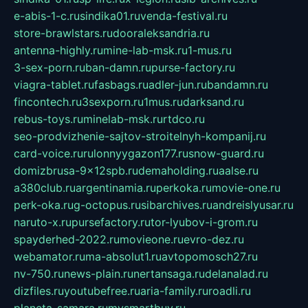
e-abis-1-c.ru
sindika01.ru
venda-festival.ru
store-brawlstars.ru
dooraleksandria.ru
antenna-highly.ru
mine-lab-msk.ru
1-mus.ru
3-sex-porn.ru
ban-damn.ru
purse-factory.ru
viagra-tablet.ru
fasbags.ru
adler-jun.ru
bandamn.ru
fincontech.ru
3sexporn.ru
1mus.ru
darksand.ru
rebus-toys.ru
minelab-msk.ru
rtdco.ru
seo-prodvizhenie-sajtov-stroitelnyh-kompanij.ru
card-voice.ru
rulonnyygazon177.ru
snow-guard.ru
domizbrusa-9x12spb.ru
demaholding.ru
aalse.ru
a380club.ru
argentinamia.ru
perkoka.ru
movie-one.ru
perk-oka.ru
g-octopus.ru
sibarchives.ru
andreislyusar.ru
naruto-x.ru
pursefactory.ru
tor-lyubov-i-grom.ru
spayderhed-2022.ru
movieone.ru
evro-dez.ru
webamator.ru
ma-absolut1.ru
avtopomosch27.ru
nv-750.ru
news-plain.ru
nertansaga.ru
delanalad.ru
dizfiles.ru
youtubefree.ru
aria-family.ru
roadli.ru