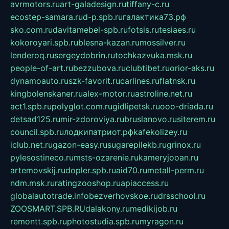
avrmotors.ru
art-galadesign.ru
tiffany-c.ru
ecostep-samara.ru
d-p.spb.ru
галактика73.рф
sko.com.ru
davitamebel-spb.ru
fotsis.ru
tesiaes.ru
kokoroyari.spb.ru
blesna-kazan.ru
mossilver.ru
lenderoq.ru
sergeydobrin.ru
tochkazvuka.msk.ru
people-of-art.ru
bezzubova.ru
clubtibet.ru
orior-aks.ru
dynamoauto.ru
szk-favorit.ru
carlines.ru
flatnsk.ru
kingbolenskaner.ru
alex-motor.ru
astroline.net.ru
act1.spb.ru
polyglot.com.ru
gidlipetsk.ru
ooo-driada.ru
detsad125.ru
mir-zdoroviya.ru
bruslanovo.ru
siterem.ru
council.spb.ru
лодкипатриот.рф
kafekolizey.ru
iclub.net.ru
gazon-easy.ru
sugarepilekb.ru
grinox.ru
pylesostineco.ru
msts-ozarenie.ru
kameryjooan.ru
artemovskij.ru
dopler.spb.ru
aid70.ru
metall-perm.ru
ndm.msk.ru
ratingzooshop.ru
apiaccess.ru
globalautotrade.info
bezverhovskoe.ru
drsschool.ru
ZOOSMART.SPB.RU
dalakony.ru
medikijob.ru
remontt.spb.ru
photostudia.spb.ru
myragon.ru