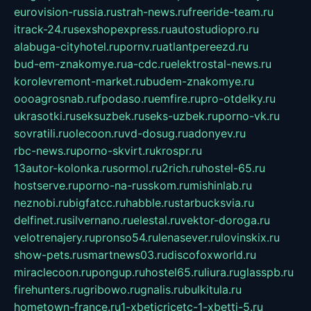
eurovision-russia.ru
strah-news.ru
freeride-team.ru
itrack-24.ru
sexshopexpress.ru
autostudiopro.ru
alabuga-cityhotel.ru
pornv.ru
atlantpereezd.ru
bud-em-znakomye.ru
a-cdc.ru
elektrostal-news.ru
korolevremont-market.ru
budem-znakomye.ru
oooagrosnab.ru
fpodaso.ru
emfire.ru
pro-otdelky.ru
ukrasotki.ru
seksuzbek.ru
seks-uzbek.ru
porno-vk.ru
sovratili.ru
olecoon.ru
vd-dosug.ru
adonyev.ru
rbc-news.ru
porno-skvirt.ru
krospr.ru
13autor-kolonka.ru
sormol.ru
2rich.ru
hostel-65.ru
hostserve.ru
porno-na-russkom.ru
mishinlab.ru
neznobi.ru
bigfatcc.ru
habble.ru
starbucksvia.ru
delfinet.ru
silvernano.ru
elestal.ru
vektor-doroga.ru
velotrenajery.ru
pronso54.ru
lenasever.ru
lovinskix.ru
show-pets.ru
smartnews03.ru
discofoxworld.ru
miraclecoon.ru
pongup.ru
hostel65.ru
liura.ru
glasspb.ru
firehunters.ru
gribowo.ru
gnalis.ru
bulkitula.ru
hometown-france.ru
1-xbeticricetc-1-xbetti-5.ru