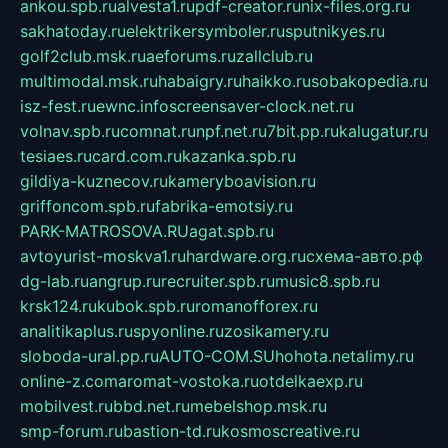
ankou.spb.ru
alvesta1.ru
pdf-creator.ru
nix-files.org.ru
sakhatoday.ru
elektrikersymboler.ru
sputnikyes.ru
golf2club.msk.ru
aeforums.ru
zallclub.ru
multimodal.msk.ru
habaigry.ru
haikko.ru
sobakopedia.ru
isz-fest.ru
ewnc.info
screensaver-clock.net.ru
volnav.spb.ru
comnat.ru
npf.net.ru
7bit.pp.ru
kalugatur.ru
tesiaes.ru
card.com.ru
kazanka.spb.ru
gildiya-kuznecov.ru
kameryboavision.ru
griffoncom.spb.ru
fabrika-emotsiy.ru
PARK-MATROSOVA.RU
agat.spb.ru
avtoyurist-moskva1.ru
hardware.org.ru
схема-авто.рф
dg-lab.ru
angrup.ru
recruiter.spb.ru
music8.spb.ru
krsk124.ru
kubok.spb.ru
romanofforex.ru
analitikaplus.ru
spyonline.ru
zosikamery.ru
sloboda-ural.pp.ru
AUTO-COM.SU
hohota.net
alimy.ru
online-z.com
aromat-vostoka.ru
otdelkaexp.ru
mobilvest.ru
bbd.net.ru
mebelshop.msk.ru
smp-forum.ru
bastion-td.ru
kosmoscreative.ru