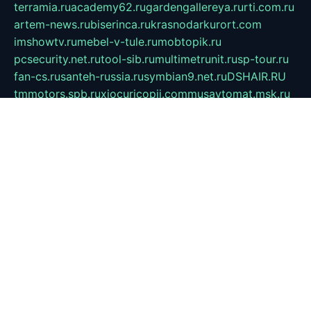
terramia.ru
academy62.ru
gardengallereya.ru
rti.com.ru
artem-news.ru
biserinca.ru
krasnodarkurort.com
imshowtv.ru
mebel-v-tule.ru
mobtopik.ru
pcsecurity.net.ru
tool-sib.ru
multimetrunit.ru
sp-tour.ru
fan-cs.ru
santeh-russia.ru
symbian9.net.ru
DSHAIR.RU
tmmotors.spb.ru
xjocuricopii.com
musavtomat.msk.ru
obustrojdom.ru
sovetcik.ru
ybaranovskaya.ru
ppknews.ru
cult-alshei.ru
JAPANRUSSIA.RU
proekciyamebel.ru
imper-finans.ru
rim.org.ru
glamourai.ru
brassminus.ru
zabor-pro.ru
ftn.pp.ru
dorogoe58.ru
laimengpacker.ru
kuzova-zapchasti.ru
sageerp.ru
taxodrom.ru
dsrazvitie.ru
hardcity.net.ru
ratinghomegames.ru
topservice25.ru
gubernyan.ru
gtglasslined.ru
ii4.ru
tssport.spb.ru
andorra24.com
blackwallstreet.ru
oboimos.ru
optim-doors.com.ru
ikuch.ru
nycr.org.ru
npa21.ru
vremya-ch.spb.ru
desert000.ru
ivtorgi.ru
ifiori.ru
catalog-statei.ru
dcv.org.ru
spetsmaster174.ru
ipkameryhiseeu.ru