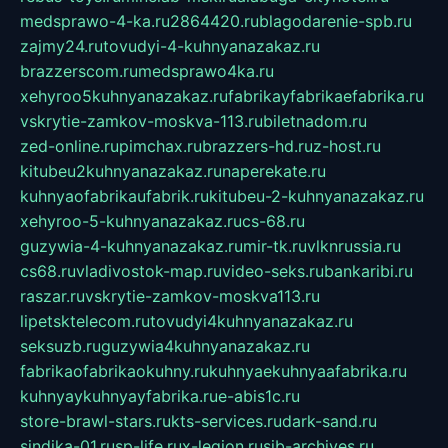
medsprawo-4-ka.ru
2864420.ru
blagodarenie-spb.ru
zajmy24.ru
tovudyi-4-kuhnyanazakaz.ru
brazzerscom.ru
medsprawo4ka.ru
xehyroo5kuhnyanazakaz.ru
fabrikayfabrikaefabrika.ru
vskrytie-zamkov-moskva-113.ru
biletnadom.ru
zed-online.ru
pimchax.ru
brazzers-hd.ru
z-host.ru
kitubeu2kuhnyanazakaz.ru
naperekate.ru
kuhnyaofabrikaufabrik.ru
kitubeu-2-kuhnyanazakaz.ru
xehyroo-5-kuhnyanazakaz.ru
cs-68.ru
guzywia-4-kuhnyanazakaz.ru
mir-tk.ru
vlknrussia.ru
cs68.ru
vladivostok-map.ru
video-seks.ru
bankaribi.ru
raszar.ru
vskrytie-zamkov-moskva113.ru
lipetsktelecom.ru
tovudyi4kuhnyanazakaz.ru
seksuzb.ru
guzywia4kuhnyanazakaz.ru
fabrikaofabrikaokuhny.ru
kuhnyaekuhnyaafabrika.ru
kuhnyaykuhnyayfabrika.ru
e-abis1c.ru
store-brawl-stars.ru
kts-services.ru
dark-sand.ru
sindika-01.ru
sp-life.ru
x-legion.ru
sib-archives.ru