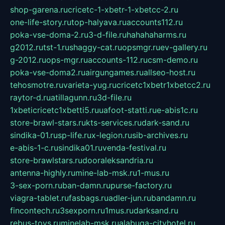
shop-garena.ru
cricetc-1-xbetr-1-xbetcc-2.ru
one-life-story.ru
top-halyava.ru
accounts112.ru
poka-vse-doma-2.ru
3-d-file.ru
hahahaharms.ru
g2012.ru
tst-1.ru
shaggy-cat.ru
opsmgr.ru
ev-gallery.ru
g-2012.ru
ops-mgr.ru
accounts-112.ru
csm-demo.ru
poka-vse-doma2.ru
airgungames.ru
allseo-host.ru
tehosmotre.ru
varieta-yug.ru
cricetc1xbetr1xbetcc2.ru
raytor-d.ru
atillagunn.ru
3d-file.ru
1xbeticricetc1xbetti5.ru
uafoot-statti.ru
e-abis1c.ru
store-brawl-stars.ru
kts-services.ru
dark-sand.ru
sindika-01.ru
sp-life.ru
x-legion.ru
sib-archives.ru
e-abis-1-c.ru
sindika01.ru
venda-festival.ru
store-brawlstars.ru
dooraleksandria.ru
antenna-highly.ru
mine-lab-msk.ru
1-mus.ru
3-sex-porn.ru
ban-damn.ru
purse-factory.ru
viagra-tablet.ru
fasbags.ru
adler-jun.ru
bandamn.ru
fincontech.ru
3sexporn.ru
1mus.ru
darksand.ru
rebus-toys.ru
minelab-msk.ru
alabuga-cityhotel.ru