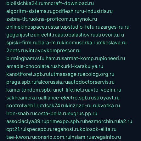
biolisichka24.ru
mncraft-download.ru
algoritm-sistema.ru
godflesh.ru
ru-industria.ru
zebra-tlt.ru
okna-proficom.ru
erynok.ru
onlinekinospace.ru
startupstudio-fefu.ru
zarges-ru.ru
gegenjustizunrecht.ru
autobalashov.ru
utrovortu.ru
spiski-firm.ru
elara-m.ru
kinomusorka.ru
mkcslava.ru
2bets.ru
vintovoykompressor.ru
birminghamvsfulham.ru
sarmat-komp.ru
pioneeri.ru
amadis-chocolate.ru
shkurki-karakulya.ru
kanotiforet.spb.ru
tutmassage.ru
ecolog.org.ru
praga.spb.ru
falcorussia.ru
autodoctorservis.ru
kamertondom.spb.ru
net-life.net.ru
avto-vozim.ru
sakhcamera.ru
alliance-electro.spb.ru
stroyavt.ru
controlweb1.ru
tdsak74.ru
kinzozo-ru.ru
kvotka.ru
iron-snab.ru
costa-bella.ru
eugrus.pp.ru
associaciya39.ru
primexpo.spb.ru
bezmorchin.ru
ia2.ru
cpt21.ru
ispecspb.ru
regahost.ru
kolosok-elita.ru
tae-kwon.ru
consrio.com.ru
insiam.ru
avegainfo.ru