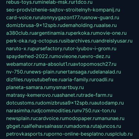
rebus-toys.ru
minelab-msk.ru
rtdco.ru
seo-prodvizhenie-sajtov-stroitelnyh-kompanij.ru
card-voice.ru
rulonnyygazon177.ru
snow-guard.ru
domizbrusa-9x12spb.ru
demaholding.ru
aalse.ru
a380club.ru
argentinamia.ru
perkoka.ru
movie-one.ru
perk-oka.ru
g-octopus.ru
sibarchives.ru
andreislyusar.ru
naruto-x.ru
pursefactory.ru
tor-lyubov-i-grom.ru
spayderhed-2022.ru
movieone.ru
evro-dez.ru
webamator.ru
ma-absolut1.ru
avtopomosch27.ru
nv-750.ru
news-plain.ru
nertansaga.ru
delanalad.ru
dizfiles.ru
youtubefree.ru
aria-family.ru
roadli.ru
planeta-samara.ru
mysmartbuy.ru
matrasy-kemerovo.ru
ashanet.ru
trade-farm.ru
dotcustoms.ru
domizbrusa9x12spb.ru
autodamp.ru
narasimha.ru
djcommodities.ru
nv750.ru
x-ton.ru
newsplain.ru
cardvoice.ru
modopaper.ru
manunae.ru
gbget.ru
alfeihavsalnassr.ru
madoma.ru
tajuncos.ru
petrovkasports.ru
porno-online-besplatno.ru
splclub.ru