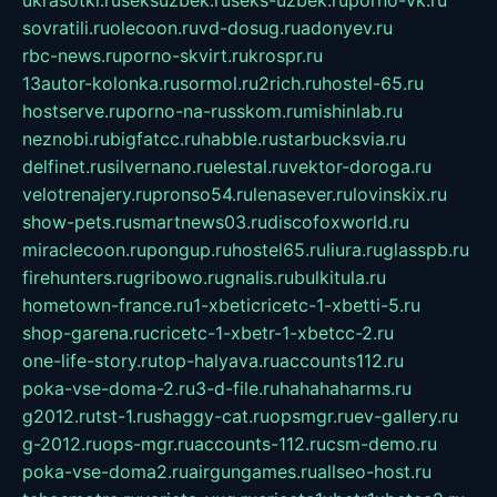
sovratili.ru
olecoon.ru
vd-dosug.ru
adonyev.ru
rbc-news.ru
porno-skvirt.ru
krospr.ru
13autor-kolonka.ru
sormol.ru
2rich.ru
hostel-65.ru
hostserve.ru
porno-na-russkom.ru
mishinlab.ru
neznobi.ru
bigfatcc.ru
habble.ru
starbucksvia.ru
delfinet.ru
silvernano.ru
elestal.ru
vektor-doroga.ru
velotrenajery.ru
pronso54.ru
lenasever.ru
lovinskix.ru
show-pets.ru
smartnews03.ru
discofoxworld.ru
miraclecoon.ru
pongup.ru
hostel65.ru
liura.ru
glasspb.ru
firehunters.ru
gribowo.ru
gnalis.ru
bulkitula.ru
hometown-france.ru
1-xbeticricetc-1-xbetti-5.ru
shop-garena.ru
cricetc-1-xbetr-1-xbetcc-2.ru
one-life-story.ru
top-halyava.ru
accounts112.ru
poka-vse-doma-2.ru
3-d-file.ru
hahahaharms.ru
g2012.ru
tst-1.ru
shaggy-cat.ru
opsmgr.ru
ev-gallery.ru
g-2012.ru
ops-mgr.ru
accounts-112.ru
csm-demo.ru
poka-vse-doma2.ru
airgungames.ru
allseo-host.ru