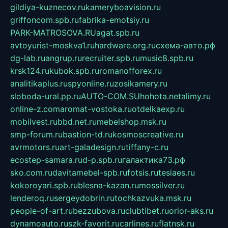
gildiya-kuznecov.ru
kameryboavision.ru
griffoncom.spb.ru
fabrika-emotsiy.ru
PARK-MATROSOVA.RU
agat.spb.ru
avtoyurist-moskva1.ru
hardware.org.ru
схема-авто.рф
dg-lab.ru
angrup.ru
recruiter.spb.ru
music8.spb.ru
krsk124.ru
kubok.spb.ru
romanofforex.ru
analitikaplus.ru
spyonline.ru
zosikamery.ru
sloboda-ural.pp.ru
AUTO-COM.SU
hohota.net
alimy.ru
online-z.com
aromat-vostoka.ru
otdelkaexp.ru
mobilvest.ru
bbd.net.ru
mebelshop.msk.ru
smp-forum.ru
bastion-td.ru
kosmoscreative.ru
avrmotors.ru
art-galadesign.ru
tiffany-c.ru
ecostep-samara.ru
d-p.spb.ru
галактика73.рф
sko.com.ru
davitamebel-spb.ru
fotsis.ru
tesiaes.ru
kokoroyari.spb.ru
blesna-kazan.ru
mossilver.ru
lenderoq.ru
sergeydobrin.ru
tochkazvuka.msk.ru
people-of-art.ru
bezzubova.ru
clubtibet.ru
orior-aks.ru
dynamoauto.ru
szk-favorit.ru
carlines.ru
flatnsk.ru