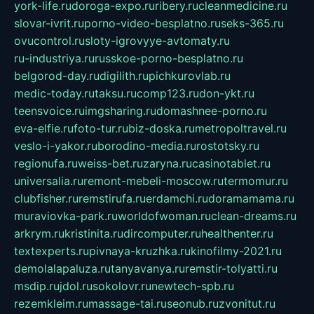
york-life.ru
doroga-expo.ru
ribery.ru
cleanmedicine.ru
slovar-ivrit.ru
porno-video-besplatno.ru
seks-365.ru
ovucontrol.ru
sloty-igrovyye-avtomaty.ru
ru-industriya.ru
russkoe-porno-besplatno.ru
belgorod-day.ru
digilith.ru
pichkurovlab.ru
medic-today.ru
taksu.ru
comp123.ru
don-ykt.ru
teensvoice.ru
imgsharing.ru
domashnee-porno.ru
eva-elfie.ru
foto-tur.ru
biz-doska.ru
metropoltravel.ru
veslo-i-yakor.ru
borodino-media.ru
rostotsky.ru
regionufa.ru
weiss-bet.ru
zaryna.ru
casinotablet.ru
universalia.ru
remont-mebeli-moscow.ru
termomur.ru
clubfisher.ru
remstirufa.ru
erdamchi.ru
doramamama.ru
muraviovka-park.ru
worldofwoman.ru
clean-dreams.ru
arkrym.ru
kristinita.ru
dircomputer.ru
healthenter.ru
textexperts.ru
pivnaya-kruzhka.ru
kinofilmy-2021.ru
demolalapaluza.ru
tanyavanya.ru
remstir-tolyatti.ru
msdip.ru
jdol.ru
sokolovr.ru
newtech-spb.ru
rezemkleim.ru
massage-tai.ru
seonub.ru
zvonitut.ru