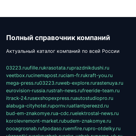
Полный справочник компаний
Актуальный каталог компаний по всей России
03223.ru
ufille.ru
krasotata.ru
prazdnikdushi.ru
veetbox.ru
cinemapost.ru
ciam-fr.ru
kraft-you.ru
mega-press.ru
03223.ru
web-explore.ru
rastenuya.ru
eurovision-russia.ru
strah-news.ru
freeride-team.ru
itrack-24.ru
sexshopexpress.ru
autostudiopro.ru
alabuga-cityhotel.ru
pornv.ru
atlantpereezd.ru
bud-em-znakomye.ru
a-cdc.ru
elektrostal-news.ru
korolevremont-market.ru
budem-znakomye.ru
oooagrosnab.ru
fpodaso.ru
emfire.ru
pro-otdelky.ru
ukrasotki.ru
seksuzbek.ru
seks-uzbek.ru
porno-vk.ru