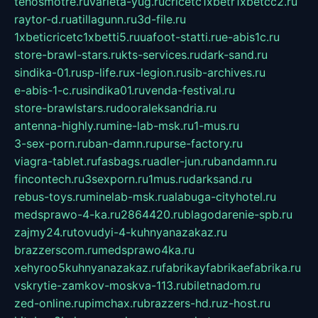
tehosmotre.ru
varieta-yug.ru
cricetc1xbetr1xbetcc2.ru
raytor-d.ru
atillagunn.ru
3d-file.ru
1xbeticricetc1xbetti5.ru
uafoot-statti.ru
e-abis1c.ru
store-brawl-stars.ru
kts-services.ru
dark-sand.ru
sindika-01.ru
sp-life.ru
x-legion.ru
sib-archives.ru
e-abis-1-c.ru
sindika01.ru
venda-festival.ru
store-brawlstars.ru
dooraleksandria.ru
antenna-highly.ru
mine-lab-msk.ru
1-mus.ru
3-sex-porn.ru
ban-damn.ru
purse-factory.ru
viagra-tablet.ru
fasbags.ru
adler-jun.ru
bandamn.ru
fincontech.ru
3sexporn.ru
1mus.ru
darksand.ru
rebus-toys.ru
minelab-msk.ru
alabuga-cityhotel.ru
medsprawo-4-ka.ru
2864420.ru
blagodarenie-spb.ru
zajmy24.ru
tovudyi-4-kuhnyanazakaz.ru
brazzerscom.ru
medsprawo4ka.ru
xehyroo5kuhnyanazakaz.ru
fabrikayfabrikaefabrika.ru
vskrytie-zamkov-moskva-113.ru
biletnadom.ru
zed-online.ru
pimchax.ru
brazzers-hd.ru
z-host.ru