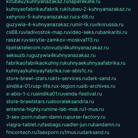
kitubeu2kuhnyanazakaz.ru
naperekate.ru
kuhnyaofabrikaufabrik.ru
kitubeu-2-kuhnyanazakaz.ru
xehyroo-5-kuhnyanazakaz.ru
cs-68.ru
guzywia-4-kuhnyanazakaz.ru
mir-tk.ru
vlknrussia.ru
cs68.ru
vladivostok-map.ru
video-seks.ru
bankaribi.ru
raszar.ru
vskrytie-zamkov-moskva113.ru
lipetsktelecom.ru
tovudyi4kuhnyanazakaz.ru
seksuzb.ru
guzywia4kuhnyanazakaz.ru
fabrikaofabrikaokuhny.ru
kuhnyaekuhnyaafabrika.ru
kuhnyaykuhnyayfabrika.ru
e-abis1c.ru
store-brawl-stars.ru
kts-services.ru
dark-sand.ru
sindika-01.ru
sp-life.ru
x-legion.ru
sib-archives.ru
e-abis-1-c.ru
sindika01.ru
venda-festival.ru
store-brawlstars.ru
dooraleksandria.ru
antenna-highly.ru
mine-lab-msk.ru
1-mus.ru
3-sex-porn.ru
ban-damn.ru
purse-factory.ru
viagra-tablet.ru
fasbags.ru
adler-jun.ru
bandamn.ru
fincontech.ru
3sexporn.ru
1mus.ru
darksand.ru