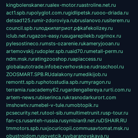
kingbolenskaner.ru
alex-motor.ru
astroline.net.ru
act1.spb.ru
polyglot.com.ru
gidlipetsk.ru
ooo-driada.ru
detsad125.ru
mir-zdoroviya.ru
bruslanovo.ru
siterem.ru
council.spb.ru
лодкипатриот.рф
kafekolizey.ru
iclub.net.ru
gazon-easy.ru
sugarepilekb.ru
grinox.ru
pylesostineco.ru
msts-ozarenie.ru
kameryjooan.ru
artemovskij.ru
dopler.spb.ru
aid70.ru
metall-perm.ru
ndm.msk.ru
ratingzooshop.ru
apiaccess.ru
globalautotrade.info
bezverhovskoe.ru
drsschool.ru
ZOOSMART.SPB.RU
dalakony.ru
medikijob.ru
remontt.spb.ru
photostudia.spb.ru
myragon.ru
terramia.ru
academy62.ru
gardengallereya.ru
rti.com.ru
artem-news.ru
biserinca.ru
krasnodarkurort.com
imshowtv.ru
mebel-v-tule.ru
mobtopik.ru
pcsecurity.net.ru
tool-sib.ru
multimetrunit.ru
sp-tour.ru
fan-cs.ru
santeh-russia.ru
symbian9.net.ru
DSHAIR.RU
tmmotors.spb.ru
xjocuricopii.com
musavtomat.msk.ru
obustrojdom.ru
sovetcik.ru
ybaranovskaya.ru