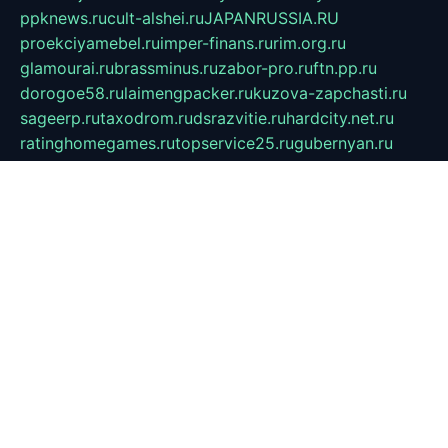
ppknews.ru
cult-alshei.ru
JAPANRUSSIA.RU
proekciyamebel.ru
imper-finans.ru
rim.org.ru
glamourai.ru
brassminus.ru
zabor-pro.ru
ftn.pp.ru
dorogoe58.ru
laimengpacker.ru
kuzova-zapchasti.ru
sageerp.ru
taxodrom.ru
dsrazvitie.ru
hardcity.net.ru
ratinghomegames.ru
topservice25.ru
gubernyan.ru
gtglasslined.ru
ii4.ru
tssport.spb.ru
andorra24.com
blackwallstreet.ru
oboimos.ru
optim-doors.com.ru
ikuch.ru
nycr.org.ru
npa21.ru
vremya-ch.spb.ru
desert000.ru
ivtorgi.ru
ifiori.ru
catalog-statei.ru
dcv.org.ru
spetsmaster174.ru
ipkameryhiseeu.ru
dum26.ru
ruspol.spb.ru
fr-opendp.ru
kam-solnyshko.ru
cheyenne-arapaho.ru
sevzapmetal.spb.ru
ted-lapidus.spb.ru
parasite-eliminator.ru
sigma-complete.ru
modernworld.ru
dama-moda.ru
eholot-group.ru
sk-nvkz.ru
DRONGOLD.RU
democratia2.ru
i-farmer.ru
mass-sport.org
jablonex.spb.ru
bookmess.ru
linkword.ru