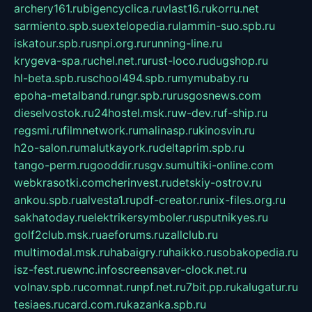
archery161.ru
bigencyclica.ru
vlast16.ru
korru.net
sarmiento.spb.su
extelopedia.ru
lammin-suo.spb.ru
iskatour.spb.ru
snpi.org.ru
running-line.ru
krygeva-spa.ru
chel.net.ru
rust-loco.ru
dugshop.ru
hl-beta.spb.ru
school494.spb.ru
mymubaby.ru
epoha-metalband.ru
ngr.spb.ru
rusgosnews.com
dieselvostok.ru
24hostel.msk.ru
w-dev.ru
f-ship.ru
regsmi.ru
filmnetwork.ru
malinasp.ru
kinosvin.ru
h2o-salon.ru
malutkayork.ru
deltaprim.spb.ru
tango-perm.ru
gooddir.ru
sgv.su
multiki-online.com
webkrasotki.com
cherinvest.ru
detskiy-ostrov.ru
ankou.spb.ru
alvesta1.ru
pdf-creator.ru
nix-files.org.ru
sakhatoday.ru
elektrikersymboler.ru
sputnikyes.ru
golf2club.msk.ru
aeforums.ru
zallclub.ru
multimodal.msk.ru
habaigry.ru
haikko.ru
sobakopedia.ru
isz-fest.ru
ewnc.info
screensaver-clock.net.ru
volnav.spb.ru
comnat.ru
npf.net.ru
7bit.pp.ru
kalugatur.ru
tesiaes.ru
card.com.ru
kazanka.spb.ru