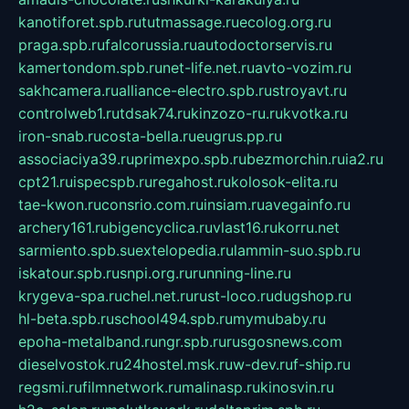
kanotiforet.spb.ru
tutmassage.ru
ecolog.org.ru
praga.spb.ru
falcorussia.ru
autodoctorservis.ru
kamertondom.spb.ru
net-life.net.ru
avto-vozim.ru
sakhcamera.ru
alliance-electro.spb.ru
stroyavt.ru
controlweb1.ru
tdsak74.ru
kinzozo-ru.ru
kvotka.ru
iron-snab.ru
costa-bella.ru
eugrus.pp.ru
associaciya39.ru
primexpo.spb.ru
bezmorchin.ru
ia2.ru
cpt21.ru
ispecspb.ru
regahost.ru
kolosok-elita.ru
tae-kwon.ru
consrio.com.ru
insiam.ru
avegainfo.ru
archery161.ru
bigencyclica.ru
vlast16.ru
korru.net
sarmiento.spb.su
extelopedia.ru
lammin-suo.spb.ru
iskatour.spb.ru
snpi.org.ru
running-line.ru
krygeva-spa.ru
chel.net.ru
rust-loco.ru
dugshop.ru
hl-beta.spb.ru
school494.spb.ru
mymubaby.ru
epoha-metalband.ru
ngr.spb.ru
rusgosnews.com
dieselvostok.ru
24hostel.msk.ru
w-dev.ru
f-ship.ru
regsmi.ru
filmnetwork.ru
malinasp.ru
kinosvin.ru