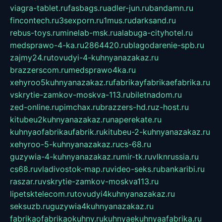
viagra-tablet.ru
fasbags.ru
adler-jun.ru
bandamn.ru
fincontech.ru
3sexporn.ru
1mus.ru
darksand.ru
rebus-toys.ru
minelab-msk.ru
alabuga-cityhotel.ru
medsprawo-4-ka.ru
2864420.ru
blagodarenie-spb.ru
zajmy24.ru
tovudyi-4-kuhnyanazakaz.ru
brazzerscom.ru
medsprawo4ka.ru
xehyroo5kuhnyanazakaz.ru
fabrikayfabrikaefabrika.ru
vskrytie-zamkov-moskva-113.ru
biletnadom.ru
zed-online.ru
pimchax.ru
brazzers-hd.ru
z-host.ru
kitubeu2kuhnyanazakaz.ru
naperekate.ru
kuhnyaofabrikaufabrik.ru
kitubeu-2-kuhnyanazakaz.ru
xehyroo-5-kuhnyanazakaz.ru
cs-68.ru
guzywia-4-kuhnyanazakaz.ru
mir-tk.ru
vlknrussia.ru
cs68.ru
vladivostok-map.ru
video-seks.ru
bankaribi.ru
raszar.ru
vskrytie-zamkov-moskva113.ru
lipetsktelecom.ru
tovudyi4kuhnyanazakaz.ru
seksuzb.ru
guzywia4kuhnyanazakaz.ru
fabrikaofabrikaokuhny.ru
kuhnyaekuhnyaafabrika.ru