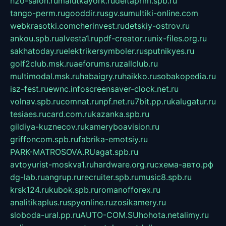
h2o-salon.ru
malutkayork.ru
deltaprim.spb.ru
tango-perm.ru
gooddir.ru
sgv.su
multiki-online.com
webkrasotki.com
cherinvest.ru
detskiy-ostrov.ru
ankou.spb.ru
alvesta1.ru
pdf-creator.ru
nix-files.org.ru
sakhatoday.ru
elektrikersymboler.ru
sputnikyes.ru
golf2club.msk.ru
aeforums.ru
zallclub.ru
multimodal.msk.ru
habaigry.ru
haikko.ru
sobakopedia.ru
isz-fest.ru
ewnc.info
screensaver-clock.net.ru
volnav.spb.ru
comnat.ru
npf.net.ru
7bit.pp.ru
kalugatur.ru
tesiaes.ru
card.com.ru
kazanka.spb.ru
gildiya-kuznecov.ru
kameryboavision.ru
griffoncom.spb.ru
fabrika-emotsiy.ru
PARK-MATROSOVA.RU
agat.spb.ru
avtoyurist-moskva1.ru
hardware.org.ru
схема-авто.рф
dg-lab.ru
angrup.ru
recruiter.spb.ru
music8.spb.ru
krsk124.ru
kubok.spb.ru
romanofforex.ru
analitikaplus.ru
spyonline.ru
zosikamery.ru
sloboda-ural.pp.ru
AUTO-COM.SU
hohota.net
alimy.ru