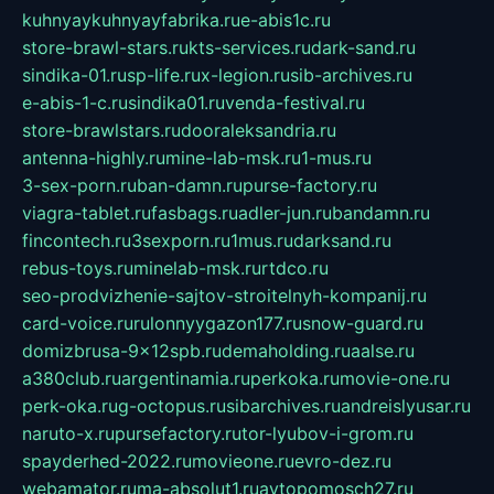
kuhnyaykuhnyayfabrika.ru
e-abis1c.ru
store-brawl-stars.ru
kts-services.ru
dark-sand.ru
sindika-01.ru
sp-life.ru
x-legion.ru
sib-archives.ru
e-abis-1-c.ru
sindika01.ru
venda-festival.ru
store-brawlstars.ru
dooraleksandria.ru
antenna-highly.ru
mine-lab-msk.ru
1-mus.ru
3-sex-porn.ru
ban-damn.ru
purse-factory.ru
viagra-tablet.ru
fasbags.ru
adler-jun.ru
bandamn.ru
fincontech.ru
3sexporn.ru
1mus.ru
darksand.ru
rebus-toys.ru
minelab-msk.ru
rtdco.ru
seo-prodvizhenie-sajtov-stroitelnyh-kompanij.ru
card-voice.ru
rulonnyygazon177.ru
snow-guard.ru
domizbrusa-9x12spb.ru
demaholding.ru
aalse.ru
a380club.ru
argentinamia.ru
perkoka.ru
movie-one.ru
perk-oka.ru
g-octopus.ru
sibarchives.ru
andreislyusar.ru
naruto-x.ru
pursefactory.ru
tor-lyubov-i-grom.ru
spayderhed-2022.ru
movieone.ru
evro-dez.ru
webamator.ru
ma-absolut1.ru
avtopomosch27.ru