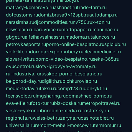
planeta-samara.ru
mysmartbuy.ru
matrasy-kemerovo.ru
ashanet.ru
trade-farm.ru
dotcustoms.ru
domizbrusa9x12spb.ru
autodamp.ru
narasimha.ru
djcommodities.ru
nv750.ru
x-ton.ru
newsplain.ru
cardvoice.ru
modopaper.ru
manunae.ru
gbget.ru
alfeihavsalnassr.ru
madoma.ru
tajuncos.ru
petrovkasports.ru
porno-online-besplatno.ru
splclub.ru
york-life.ru
doroga-expo.ru
ribery.ru
cleanmedicine.ru
slovar-ivrit.ru
porno-video-besplatno.ru
seks-365.ru
ovucontrol.ru
sloty-igrovyye-avtomaty.ru
ru-industriya.ru
russkoe-porno-besplatno.ru
belgorod-day.ru
digilith.ru
pichkurovlab.ru
medic-today.ru
taksu.ru
comp123.ru
don-ykt.ru
teensvoice.ru
imgsharing.ru
domashnee-porno.ru
eva-elfie.ru
foto-tur.ru
biz-doska.ru
metropoltravel.ru
veslo-i-yakor.ru
borodino-media.ru
rostotsky.ru
regionufa.ru
weiss-bet.ru
zaryna.ru
casinotablet.ru
universalia.ru
remont-mebeli-moscow.ru
termomur.ru