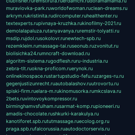
clubfisher.ru
remstirufa.ru
erdamchi.ru
doramamama.ru
muraviovka-park.ru
worldofwoman.ru
clean-dreams.ru
arkrym.ru
kristinita.ru
dircomputer.ru
healthenter.ru
textexperts.ru
pivnaya-kruzhka.ru
kinofilmy-2021.ru
demolalapaluza.ru
tanyavanya.ru
remstir-tolyatti.ru
msdip.ru
jdol.ru
sokolovr.ru
newtech-spb.ru
rezemkleim.ru
massage-tai.ru
seonub.ru
zvonitut.ru
biolisichka24.ru
mncraft-download.ru
algoritm-sistema.ru
godflesh.ru
ru-industria.ru
zebra-tlt.ru
okna-proficom.ru
erynok.ru
onlinekinospace.ru
startupstudio-fefu.ru
zarges-ru.ru
gegenjustizunrecht.ru
autobalashov.ru
utrovortu.ru
spiski-firm.ru
elara-m.ru
kinomusorka.ru
mkcslava.ru
2bets.ru
vintovoykompressor.ru
birminghamvsfulham.ru
sarmat-komp.ru
pioneeri.ru
amadis-chocolate.ru
shkurki-karakulya.ru
kanotiforet.spb.ru
tutmassage.ru
ecolog.org.ru
praga.spb.ru
falcorussia.ru
autodoctorservis.ru