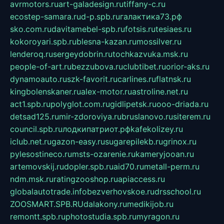
avrmotors.ru
art-galadesign.ru
tiffany-c.ru
ecostep-samara.ru
d-p.spb.ru
галактика73.рф
sko.com.ru
davitamebel-spb.ru
fotsis.ru
tesiaes.ru
kokoroyari.spb.ru
blesna-kazan.ru
mossilver.ru
lenderoq.ru
sergeydobrin.ru
tochkazvuka.msk.ru
people-of-art.ru
bezzubova.ru
clubtibet.ru
orior-aks.ru
dynamoauto.ru
szk-favorit.ru
carlines.ru
flatnsk.ru
kingbolenskaner.ru
alex-motor.ru
astroline.net.ru
act1.spb.ru
polyglot.com.ru
gidlipetsk.ru
ooo-driada.ru
detsad125.ru
mir-zdoroviya.ru
bruslanovo.ru
siterem.ru
council.spb.ru
лодкипатриот.рф
kafekolizey.ru
iclub.net.ru
gazon-easy.ru
sugarepilekb.ru
grinox.ru
pylesostineco.ru
msts-ozarenie.ru
kameryjooan.ru
artemovskij.ru
dopler.spb.ru
aid70.ru
metall-perm.ru
ndm.msk.ru
ratingzooshop.ru
apiaccess.ru
globalautotrade.info
bezverhovskoe.ru
drsschool.ru
ZOOSMART.SPB.RU
dalakony.ru
medikijob.ru
remontt.spb.ru
photostudia.spb.ru
myragon.ru