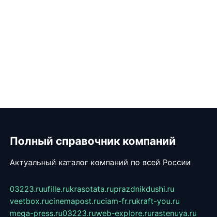
Полный справочник компаний
Актуальный каталог компаний по всей России
03223.ru
ufille.ru
krasotata.ru
prazdnikdushi.ru
veetbox.ru
cinemapost.ru
ciam-fr.ru
kraft-you.ru
mega-press.ru
03223.ru
web-explore.ru
rastenuya.ru