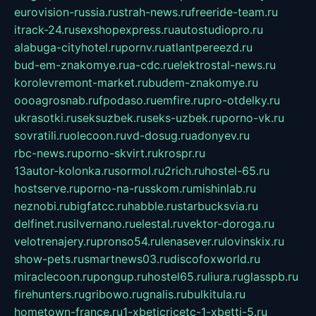
eurovision-russia.ru
strah-news.ru
freeride-team.ru
itrack-24.ru
sexshopexpress.ru
autostudiopro.ru
alabuga-cityhotel.ru
pornv.ru
atlantpereezd.ru
bud-em-znakomye.ru
a-cdc.ru
elektrostal-news.ru
korolevremont-market.ru
budem-znakomye.ru
oooagrosnab.ru
fpodaso.ru
emfire.ru
pro-otdelky.ru
ukrasotki.ru
seksuzbek.ru
seks-uzbek.ru
porno-vk.ru
sovratili.ru
olecoon.ru
vd-dosug.ru
adonyev.ru
rbc-news.ru
porno-skvirt.ru
krospr.ru
13autor-kolonka.ru
sormol.ru
2rich.ru
hostel-65.ru
hostserve.ru
porno-na-russkom.ru
mishinlab.ru
neznobi.ru
bigfatcc.ru
habble.ru
starbucksvia.ru
delfinet.ru
silvernano.ru
elestal.ru
vektor-doroga.ru
velotrenajery.ru
pronso54.ru
lenasever.ru
lovinskix.ru
show-pets.ru
smartnews03.ru
discofoxworld.ru
miraclecoon.ru
pongup.ru
hostel65.ru
liura.ru
glasspb.ru
firehunters.ru
gribowo.ru
gnalis.ru
bulkitula.ru
hometown-france.ru
1-xbeticricetc-1-xbetti-5.ru