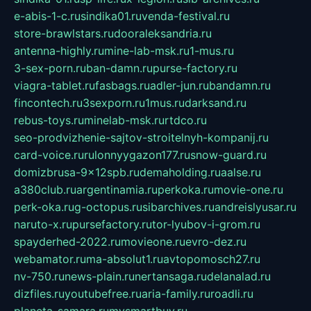
e-abis-1-c.ru
sindika01.ru
venda-festival.ru
store-brawlstars.ru
dooraleksandria.ru
antenna-highly.ru
mine-lab-msk.ru
1-mus.ru
3-sex-porn.ru
ban-damn.ru
purse-factory.ru
viagra-tablet.ru
fasbags.ru
adler-jun.ru
bandamn.ru
fincontech.ru
3sexporn.ru
1mus.ru
darksand.ru
rebus-toys.ru
minelab-msk.ru
rtdco.ru
seo-prodvizhenie-sajtov-stroitelnyh-kompanij.ru
card-voice.ru
rulonnyygazon177.ru
snow-guard.ru
domizbrusa-9x12spb.ru
demaholding.ru
aalse.ru
a380club.ru
argentinamia.ru
perkoka.ru
movie-one.ru
perk-oka.ru
g-octopus.ru
sibarchives.ru
andreislyusar.ru
naruto-x.ru
pursefactory.ru
tor-lyubov-i-grom.ru
spayderhed-2022.ru
movieone.ru
evro-dez.ru
webamator.ru
ma-absolut1.ru
avtopomosch27.ru
nv-750.ru
news-plain.ru
nertansaga.ru
delanalad.ru
dizfiles.ru
youtubefree.ru
aria-family.ru
roadli.ru