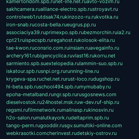
kamertondom.spb.ru
net-life.net.ru
avto-vozim.ru
sakhcamera.ru
alliance-electro.spb.ru
stroyavt.ru
controlweb1.ru
tdsak74.ru
kinzozo-ru.ru
kvotka.ru
iron-snab.ru
costa-bella.ru
eugrus.pp.ru
associaciya39.ru
primexpo.spb.ru
bezmorchin.ru
ia2.ru
cpt21.ru
ispecspb.ru
regahost.ru
kolosok-elita.ru
tae-kwon.ru
consrio.com.ru
insiam.ru
avegainfo.ru
archery161.ru
bigencyclica.ru
vlast16.ru
korru.net
sarmiento.spb.su
extelopedia.ru
lammin-suo.spb.ru
iskatour.spb.ru
snpi.org.ru
running-line.ru
krygeva-spa.ru
chel.net.ru
rust-loco.ru
dugshop.ru
hl-beta.spb.ru
school494.spb.ru
mymubaby.ru
epoha-metalband.ru
ngr.spb.ru
rusgosnews.com
dieselvostok.ru
24hostel.msk.ru
w-dev.ru
f-ship.ru
regsmi.ru
filmnetwork.ru
malinasp.ru
kinosvin.ru
h2o-salon.ru
malutkayork.ru
deltaprim.spb.ru
tango-perm.ru
gooddir.ru
sgv.su
multiki-online.com
webkrasotki.com
cherinvest.ru
detskiy-ostrov.ru