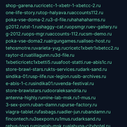
shop-garena.ru
cricetc-1-xbetr-1-xbetcc-2.ru
one-life-story.ru
top-halyava.ru
accounts112.ru
poka-vse-doma-2.ru
3-d-file.ru
hahahaharms.ru
g2012.ru
tst-1.ru
shaggy-cat.ru
opsmgr.ru
ev-gallery.ru
g-2012.ru
ops-mgr.ru
accounts-112.ru
csm-demo.ru
poka-vse-doma2.ru
airgungames.ru
allseo-host.ru
tehosmotre.ru
varieta-yug.ru
cricetc1xbetr1xbetcc2.ru
raytor-d.ru
atillagunn.ru
3d-file.ru
1xbeticricetc1xbetti5.ru
uafoot-statti.ru
e-abis1c.ru
store-brawl-stars.ru
kts-services.ru
dark-sand.ru
sindika-01.ru
sp-life.ru
x-legion.ru
sib-archives.ru
e-abis-1-c.ru
sindika01.ru
venda-festival.ru
store-brawlstars.ru
dooraleksandria.ru
antenna-highly.ru
mine-lab-msk.ru
1-mus.ru
3-sex-porn.ru
ban-damn.ru
purse-factory.ru
viagra-tablet.ru
fasbags.ru
adler-jun.ru
bandamn.ru
fincontech.ru
3sexporn.ru
1mus.ru
darksand.ru
rebus-toys.ru
minelab-msk.ru
alabuga-cityhotel.ru