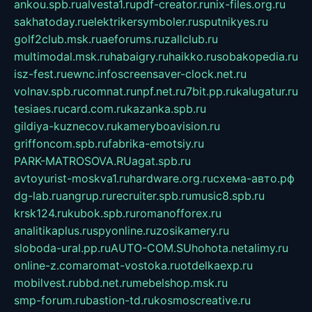
ankou.spb.ru
alvesta1.ru
pdf-creator.ru
nix-files.org.ru
sakhatoday.ru
elektrikersymboler.ru
sputnikyes.ru
golf2club.msk.ru
aeforums.ru
zallclub.ru
multimodal.msk.ru
habaigry.ru
haikko.ru
sobakopedia.ru
isz-fest.ru
ewnc.info
screensaver-clock.net.ru
volnav.spb.ru
comnat.ru
npf.net.ru
7bit.pp.ru
kalugatur.ru
tesiaes.ru
card.com.ru
kazanka.spb.ru
gildiya-kuznecov.ru
kameryboavision.ru
griffoncom.spb.ru
fabrika-emotsiy.ru
PARK-MATROSOVA.RU
agat.spb.ru
avtoyurist-moskva1.ru
hardware.org.ru
схема-авто.рф
dg-lab.ru
angrup.ru
recruiter.spb.ru
music8.spb.ru
krsk124.ru
kubok.spb.ru
romanofforex.ru
analitikaplus.ru
spyonline.ru
zosikamery.ru
sloboda-ural.pp.ru
AUTO-COM.SU
hohota.net
alimy.ru
online-z.com
aromat-vostoka.ru
otdelkaexp.ru
mobilvest.ru
bbd.net.ru
mebelshop.msk.ru
smp-forum.ru
bastion-td.ru
kosmoscreative.ru