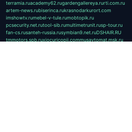
terramia.ru
academy62.ru
gardengallereya.ru
rti.com.ru
artem-news.ru
biserinca.ru
krasnodarkurort.com
imshowtv.ru
mebel-v-tule.ru
mobtopik.ru
pcsecurity.net.ru
tool-sib.ru
multimetrunit.ru
sp-tour.ru
fan-cs.ru
santeh-russia.ru
symbian9.net.ru
DSHAIR.RU
tmmotors.spb.ru
xjocuricopii.com
musavtomat.msk.ru
obustrojdom.ru
sovetcik.ru
ybaranovskaya.ru
ppknews.ru
cult-alshei.ru
JAPANRUSSIA.RU
proekciyamebel.ru
imper-finans.ru
rim.org.ru
glamourai.ru
brassminus.ru
zabor-pro.ru
ftn.pp.ru
dorogoe58.ru
laimengpacker.ru
kuzova-zapchasti.ru
sageerp.ru
taxodrom.ru
dsrazvitie.ru
hardcity.net.ru
ratinghomegames.ru
topservice25.ru
gubernyan.ru
gtglasslined.ru
ii4.ru
tssport.spb.ru
andorra24.com
blackwallstreet.ru
oboimos.ru
optim-doors.com.ru
ikuch.ru
nycr.org.ru
npa21.ru
vremya-ch.spb.ru
desert000.ru
ivtorgi.ru
ifiori.ru
catalog-statei.ru
dcv.org.ru
spetsmaster174.ru
ipkameryhiseeu.ru