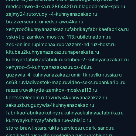
medsprawo-4-ka.ru
2864420.ru
blagodarenie-spb.ru
zajmy24.ru
tovudyi-4-kuhnyanazakaz.ru
brazzerscom.ru
medsprawo4ka.ru
xehyroo5kuhnyanazakaz.ru
fabrikayfabrikaefabrika.ru
vskrytie-zamkov-moskva-113.ru
biletnadom.ru
zed-online.ru
pimchax.ru
brazzers-hd.ru
z-host.ru
kitubeu2kuhnyanazakaz.ru
naperekate.ru
kuhnyaofabrikaufabrik.ru
kitubeu-2-kuhnyanazakaz.ru
xehyroo-5-kuhnyanazakaz.ru
cs-68.ru
guzywia-4-kuhnyanazakaz.ru
mir-tk.ru
vlknrussia.ru
cs68.ru
vladivostok-map.ru
video-seks.ru
bankaribi.ru
raszar.ru
vskrytie-zamkov-moskva113.ru
lipetsktelecom.ru
tovudyi4kuhnyanazakaz.ru
seksuzb.ru
guzywia4kuhnyanazakaz.ru
fabrikaofabrikaokuhny.ru
kuhnyaekuhnyaafabrika.ru
kuhnyaykuhnyayfabrika.ru
e-abis1c.ru
store-brawl-stars.ru
kts-services.ru
dark-sand.ru
sindika-01.ru
sp-life.ru
x-legion.ru
sib-archives.ru