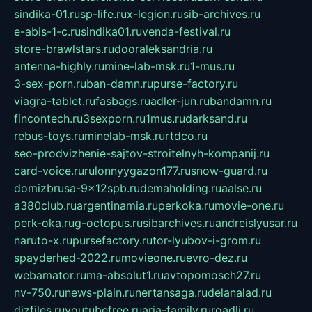
sindika-01.ru
sp-life.ru
x-legion.ru
sib-archives.ru
e-abis-1-c.ru
sindika01.ru
venda-festival.ru
store-brawlstars.ru
dooraleksandria.ru
antenna-highly.ru
mine-lab-msk.ru
1-mus.ru
3-sex-porn.ru
ban-damn.ru
purse-factory.ru
viagra-tablet.ru
fasbags.ru
adler-jun.ru
bandamn.ru
fincontech.ru
3sexporn.ru
1mus.ru
darksand.ru
rebus-toys.ru
minelab-msk.ru
rtdco.ru
seo-prodvizhenie-sajtov-stroitelnyh-kompanij.ru
card-voice.ru
rulonnyygazon177.ru
snow-guard.ru
domizbrusa-9x12spb.ru
demaholding.ru
aalse.ru
a380club.ru
argentinamia.ru
perkoka.ru
movie-one.ru
perk-oka.ru
g-octopus.ru
sibarchives.ru
andreislyusar.ru
naruto-x.ru
pursefactory.ru
tor-lyubov-i-grom.ru
spayderhed-2022.ru
movieone.ru
evro-dez.ru
webamator.ru
ma-absolut1.ru
avtopomosch27.ru
nv-750.ru
news-plain.ru
nertansaga.ru
delanalad.ru
dizfiles.ru
youtubefree.ru
aria-family.ru
roadli.ru