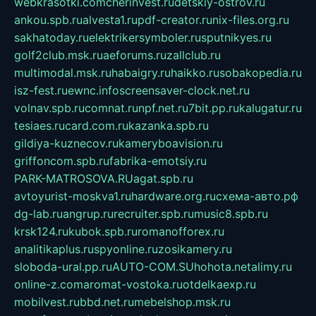
webkrasotki.com
cherinvest.ru
detskiy-ostrov.ru
ankou.spb.ru
alvesta1.ru
pdf-creator.ru
nix-files.org.ru
sakhatoday.ru
elektrikersymboler.ru
sputnikyes.ru
golf2club.msk.ru
aeforums.ru
zallclub.ru
multimodal.msk.ru
habaigry.ru
haikko.ru
sobakopedia.ru
isz-fest.ru
ewnc.info
screensaver-clock.net.ru
volnav.spb.ru
comnat.ru
npf.net.ru
7bit.pp.ru
kalugatur.ru
tesiaes.ru
card.com.ru
kazanka.spb.ru
gildiya-kuznecov.ru
kameryboavision.ru
griffoncom.spb.ru
fabrika-emotsiy.ru
PARK-MATROSOVA.RU
agat.spb.ru
avtoyurist-moskva1.ru
hardware.org.ru
схема-авто.рф
dg-lab.ru
angrup.ru
recruiter.spb.ru
music8.spb.ru
krsk124.ru
kubok.spb.ru
romanofforex.ru
analitikaplus.ru
spyonline.ru
zosikamery.ru
sloboda-ural.pp.ru
AUTO-COM.SU
hohota.net
alimy.ru
online-z.com
aromat-vostoka.ru
otdelkaexp.ru
mobilvest.ru
bbd.net.ru
mebelshop.msk.ru