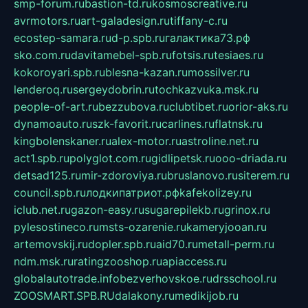
smp-forum.ru
bastion-td.ru
kosmoscreative.ru
avrmotors.ru
art-galadesign.ru
tiffany-c.ru
ecostep-samara.ru
d-p.spb.ru
галактика73.рф
sko.com.ru
davitamebel-spb.ru
fotsis.ru
tesiaes.ru
kokoroyari.spb.ru
blesna-kazan.ru
mossilver.ru
lenderoq.ru
sergeydobrin.ru
tochkazvuka.msk.ru
people-of-art.ru
bezzubova.ru
clubtibet.ru
orior-aks.ru
dynamoauto.ru
szk-favorit.ru
carlines.ru
flatnsk.ru
kingbolenskaner.ru
alex-motor.ru
astroline.net.ru
act1.spb.ru
polyglot.com.ru
gidlipetsk.ru
ooo-driada.ru
detsad125.ru
mir-zdoroviya.ru
bruslanovo.ru
siterem.ru
council.spb.ru
лодкипатриот.рф
kafekolizey.ru
iclub.net.ru
gazon-easy.ru
sugarepilekb.ru
grinox.ru
pylesostineco.ru
msts-ozarenie.ru
kameryjooan.ru
artemovskij.ru
dopler.spb.ru
aid70.ru
metall-perm.ru
ndm.msk.ru
ratingzooshop.ru
apiaccess.ru
globalautotrade.info
bezverhovskoe.ru
drsschool.ru
ZOOSMART.SPB.RU
dalakony.ru
medikijob.ru