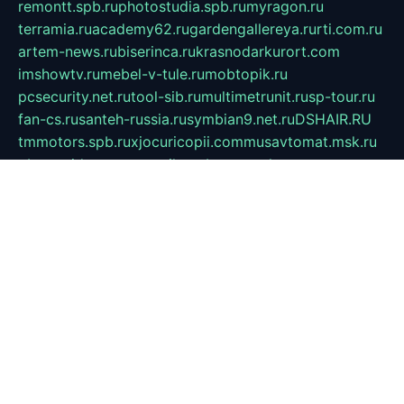
remontt.spb.ru
photostudia.spb.ru
myragon.ru
terramia.ru
academy62.ru
gardengallereya.ru
rti.com.ru
artem-news.ru
biserinca.ru
krasnodarkurort.com
imshowtv.ru
mebel-v-tule.ru
mobtopik.ru
pcsecurity.net.ru
tool-sib.ru
multimetrunit.ru
sp-tour.ru
fan-cs.ru
santeh-russia.ru
symbian9.net.ru
DSHAIR.RU
tmmotors.spb.ru
xjocuricopii.com
musavtomat.msk.ru
obustrojdom.ru
sovetcik.ru
ybaranovskaya.ru
ppknews.ru
cult-alshei.ru
JAPANRUSSIA.RU
proekciyamebel.ru
imper-finans.ru
rim.org.ru
glamourai.ru
brassminus.ru
zabor-pro.ru
ftn.pp.ru
dorogoe58.ru
laimengpacker.ru
kuzova-zapchasti.ru
sageerp.ru
taxodrom.ru
dsrazvitie.ru
hardcity.net.ru
ratinghomegames.ru
topservice25.ru
gubernyan.ru
gtglasslined.ru
ii4.ru
tssport.spb.ru
andorra24.com
blackwallstreet.ru
oboimos.ru
optim-doors.com.ru
ikuch.ru
nycr.org.ru
npa21.ru
vremya-ch.spb.ru
desert000.ru
ivtorgi.ru
ifiori.ru
catalog-statei.ru