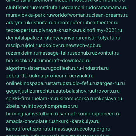
clubfisher.ru
remstirufa.ru
erdamchi.ru
doramamama.ru
muraviovka-park.ru
worldofwoman.ru
clean-dreams.ru
arkrym.ru
kristinita.ru
dircomputer.ru
healthenter.ru
textexperts.ru
pivnaya-kruzhka.ru
kinofilmy-2021.ru
demolalapaluza.ru
tanyavanya.ru
remstir-tolyatti.ru
msdip.ru
jdol.ru
sokolovr.ru
newtech-spb.ru
rezemkleim.ru
massage-tai.ru
seonub.ru
zvonitut.ru
biolisichka24.ru
mncraft-download.ru
algoritm-sistema.ru
godflesh.ru
ru-industria.ru
zebra-tlt.ru
okna-proficom.ru
erynok.ru
onlinekinospace.ru
startupstudio-fefu.ru
zarges-ru.ru
gegenjustizunrecht.ru
autobalashov.ru
utrovortu.ru
spiski-firm.ru
elara-m.ru
kinomusorka.ru
mkcslava.ru
2bets.ru
vintovoykompressor.ru
birminghamvsfulham.ru
sarmat-komp.ru
pioneeri.ru
amadis-chocolate.ru
shkurki-karakulya.ru
kanotiforet.spb.ru
tutmassage.ru
ecolog.org.ru