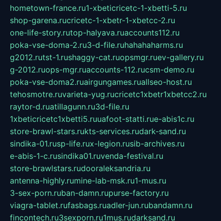
hometown-france.ru
1-xbeticricetc-1-xbetti-5.ru
shop-garena.ru
cricetc-1-xbetr-1-xbetcc-2.ru
one-life-story.ru
top-halyava.ru
accounts112.ru
poka-vse-doma-2.ru
3-d-file.ru
hahahaharms.ru
g2012.ru
tst-1.ru
shaggy-cat.ru
opsmgr.ru
ev-gallery.ru
g-2012.ru
ops-mgr.ru
accounts-112.ru
csm-demo.ru
poka-vse-doma2.ru
airgungames.ru
allseo-host.ru
tehosmotre.ru
varieta-yug.ru
cricetc1xbetr1xbetcc2.ru
raytor-d.ru
atillagunn.ru
3d-file.ru
1xbeticricetc1xbetti5.ru
uafoot-statti.ru
e-abis1c.ru
store-brawl-stars.ru
kts-services.ru
dark-sand.ru
sindika-01.ru
sp-life.ru
x-legion.ru
sib-archives.ru
e-abis-1-c.ru
sindika01.ru
venda-festival.ru
store-brawlstars.ru
dooraleksandria.ru
antenna-highly.ru
mine-lab-msk.ru
1-mus.ru
3-sex-porn.ru
ban-damn.ru
purse-factory.ru
viagra-tablet.ru
fasbags.ru
adler-jun.ru
bandamn.ru
fincontech.ru
3sexporn.ru
1mus.ru
darksand.ru