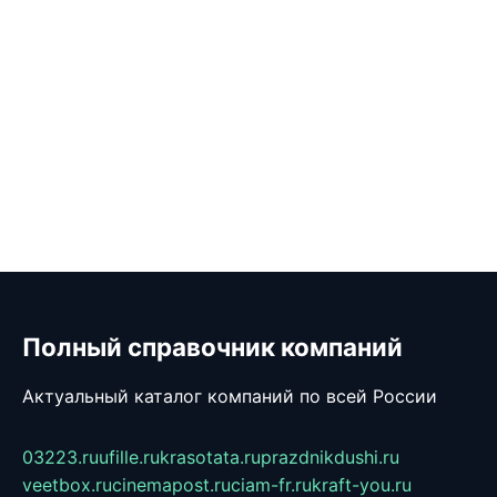
Полный справочник компаний
Актуальный каталог компаний по всей России
03223.ru
ufille.ru
krasotata.ru
prazdnikdushi.ru
veetbox.ru
cinemapost.ru
ciam-fr.ru
kraft-you.ru