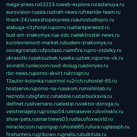
mega-press.ru
03223.ru
web-explore.ru
rastenuya.ru
eurovision-russia.ru
strah-news.ru
freeride-team.ru
itrack-24.ru
sexshopexpress.ru
autostudiopro.ru
alabuga-cityhotel.ru
pornv.ru
atlantpereezd.ru
bud-em-znakomye.ru
a-cdc.ru
elektrostal-news.ru
korolevremont-market.ru
budem-znakomye.ru
oooagrosnab.ru
fpodaso.ru
emfire.ru
pro-otdelky.ru
ukrasotki.ru
seksuzbek.ru
seks-uzbek.ru
porno-vk.ru
sovratili.ru
olecoon.ru
vd-dosug.ru
adonyev.ru
rbc-news.ru
porno-skvirt.ru
krospr.ru
13autor-kolonka.ru
sormol.ru
2rich.ru
hostel-65.ru
hostserve.ru
porno-na-russkom.ru
mishinlab.ru
neznobi.ru
bigfatcc.ru
habble.ru
starbucksvia.ru
delfinet.ru
silvernano.ru
elestal.ru
vektor-doroga.ru
velotrenajery.ru
pronso54.ru
lenasever.ru
lovinskix.ru
show-pets.ru
smartnews03.ru
discofoxworld.ru
miraclecoon.ru
pongup.ru
hostel65.ru
liura.ru
glasspb.ru
firehunters.ru
gribowo.ru
gnalis.ru
bulkitula.ru