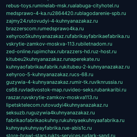
rebus-toys.ru
minelab-msk.ru
alabuga-cityhotel.ru
medsprawo-4-ka.ru
2864420.ru
blagodarenie-spb.ru
zajmy24.ru
tovudyi-4-kuhnyanazakaz.ru
brazzerscom.ru
medsprawo4ka.ru
xehyroo5kuhnyanazakaz.ru
fabrikayfabrikaefabrika.ru
vskrytie-zamkov-moskva-113.ru
biletnadom.ru
zed-online.ru
pimchax.ru
brazzers-hd.ru
z-host.ru
kitubeu2kuhnyanazakaz.ru
naperekate.ru
kuhnyaofabrikaufabrik.ru
kitubeu-2-kuhnyanazakaz.ru
xehyroo-5-kuhnyanazakaz.ru
cs-68.ru
guzywia-4-kuhnyanazakaz.ru
mir-tk.ru
vlknrussia.ru
cs68.ru
vladivostok-map.ru
video-seks.ru
bankaribi.ru
raszar.ru
vskrytie-zamkov-moskva113.ru
lipetsktelecom.ru
tovudyi4kuhnyanazakaz.ru
seksuzb.ru
guzywia4kuhnyanazakaz.ru
fabrikaofabrikaokuhny.ru
kuhnyaekuhnyaafabrika.ru
kuhnyaykuhnyayfabrika.ru
e-abis1c.ru
store-brawl-stars.ru
kts-services.ru
dark-sand.ru