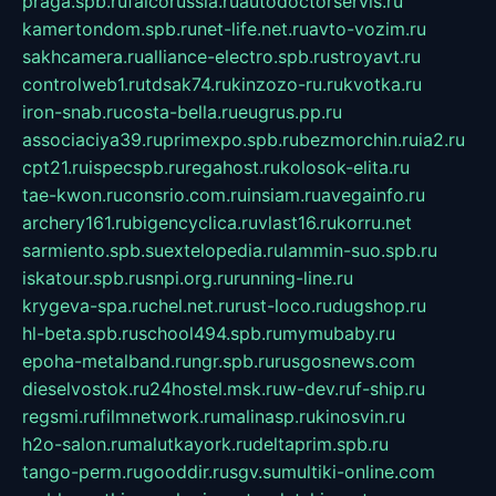
praga.spb.ru
falcorussia.ru
autodoctorservis.ru
kamertondom.spb.ru
net-life.net.ru
avto-vozim.ru
sakhcamera.ru
alliance-electro.spb.ru
stroyavt.ru
controlweb1.ru
tdsak74.ru
kinzozo-ru.ru
kvotka.ru
iron-snab.ru
costa-bella.ru
eugrus.pp.ru
associaciya39.ru
primexpo.spb.ru
bezmorchin.ru
ia2.ru
cpt21.ru
ispecspb.ru
regahost.ru
kolosok-elita.ru
tae-kwon.ru
consrio.com.ru
insiam.ru
avegainfo.ru
archery161.ru
bigencyclica.ru
vlast16.ru
korru.net
sarmiento.spb.su
extelopedia.ru
lammin-suo.spb.ru
iskatour.spb.ru
snpi.org.ru
running-line.ru
krygeva-spa.ru
chel.net.ru
rust-loco.ru
dugshop.ru
hl-beta.spb.ru
school494.spb.ru
mymubaby.ru
epoha-metalband.ru
ngr.spb.ru
rusgosnews.com
dieselvostok.ru
24hostel.msk.ru
w-dev.ru
f-ship.ru
regsmi.ru
filmnetwork.ru
malinasp.ru
kinosvin.ru
h2o-salon.ru
malutkayork.ru
deltaprim.spb.ru
tango-perm.ru
gooddir.ru
sgv.su
multiki-online.com