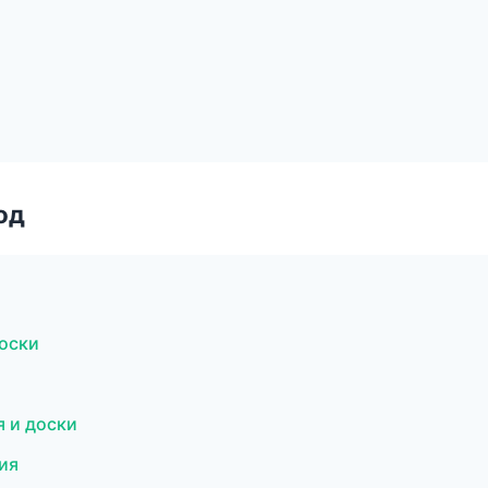
од
доски
я и доски
ия