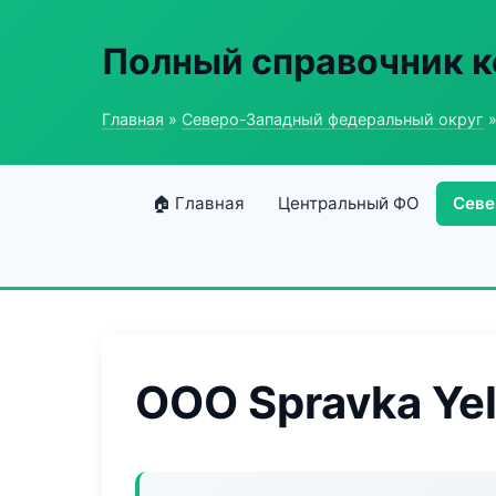
Полный справочник 
Главная
»
Северо-Западный федеральный округ
»
🏠 Главная
Центральный ФО
Севе
ООО Spravka Ye