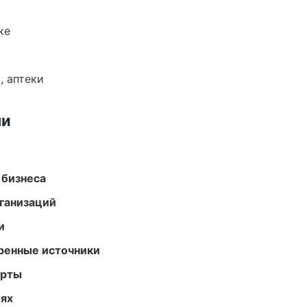
ке
, аптеки
ми
 бизнеса
ганизаций
и
еренные источники
арты
иях