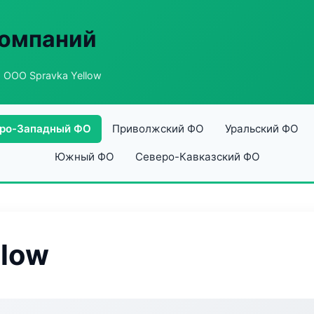
компаний
 ООО Spravka Yellow
ро-Западный ФО
Приволжский ФО
Уральский ФО
Южный ФО
Северо-Кавказский ФО
llow