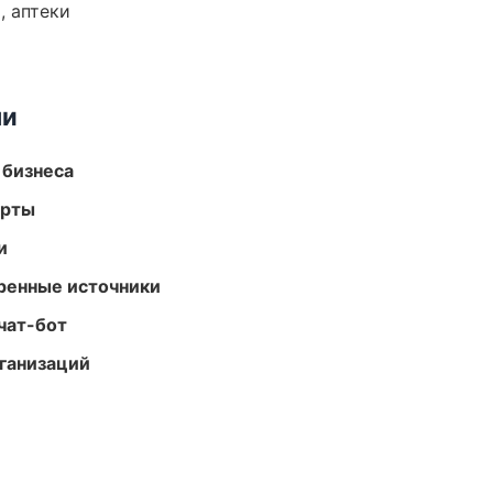
, аптеки
ми
 бизнеса
арты
и
еренные источники
чат-бот
ганизаций