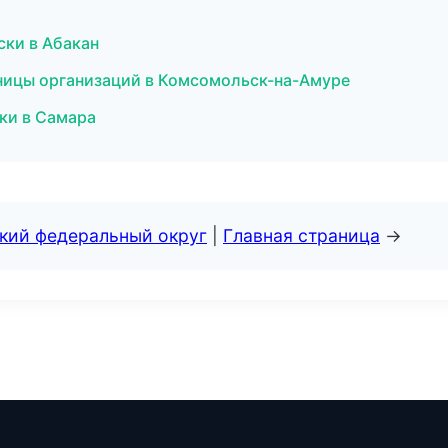
ски в Абакан
аницы организаций в Комсомольск-на-Амуре
ки в Самара
ский федеральный округ
|
Главная страница
→