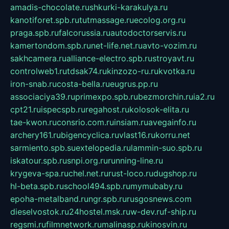
amadis-chocolate.ru
shkurki-karakulya.ru
kanotiforet.spb.ru
tutmassage.ru
ecolog.org.ru
praga.spb.ru
falcorussia.ru
autodoctorservis.ru
kamertondom.spb.ru
net-life.net.ru
avto-vozim.ru
sakhcamera.ru
alliance-electro.spb.ru
stroyavt.ru
controlweb1.ru
tdsak74.ru
kinzozo-ru.ru
kvotka.ru
iron-snab.ru
costa-bella.ru
eugrus.pp.ru
associaciya39.ru
primexpo.spb.ru
bezmorchin.ru
ia2.ru
cpt21.ru
ispecspb.ru
regahost.ru
kolosok-elita.ru
tae-kwon.ru
consrio.com.ru
insiam.ru
avegainfo.ru
archery161.ru
bigencyclica.ru
vlast16.ru
korru.net
sarmiento.spb.su
extelopedia.ru
lammin-suo.spb.ru
iskatour.spb.ru
snpi.org.ru
running-line.ru
krygeva-spa.ru
chel.net.ru
rust-loco.ru
dugshop.ru
hl-beta.spb.ru
school494.spb.ru
mymubaby.ru
epoha-metalband.ru
ngr.spb.ru
rusgosnews.com
dieselvostok.ru
24hostel.msk.ru
w-dev.ru
f-ship.ru
regsmi.ru
filmnetwork.ru
malinasp.ru
kinosvin.ru