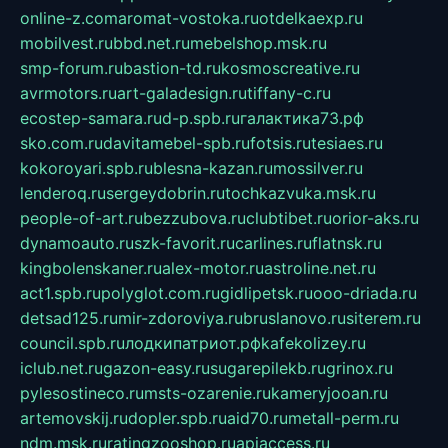
online-z.com
aromat-vostoka.ru
otdelkaexp.ru
mobilvest.ru
bbd.net.ru
mebelshop.msk.ru
smp-forum.ru
bastion-td.ru
kosmoscreative.ru
avrmotors.ru
art-galadesign.ru
tiffany-c.ru
ecostep-samara.ru
d-p.spb.ru
галактика73.рф
sko.com.ru
davitamebel-spb.ru
fotsis.ru
tesiaes.ru
kokoroyari.spb.ru
blesna-kazan.ru
mossilver.ru
lenderoq.ru
sergeydobrin.ru
tochkazvuka.msk.ru
people-of-art.ru
bezzubova.ru
clubtibet.ru
orior-aks.ru
dynamoauto.ru
szk-favorit.ru
carlines.ru
flatnsk.ru
kingbolenskaner.ru
alex-motor.ru
astroline.net.ru
act1.spb.ru
polyglot.com.ru
gidlipetsk.ru
ooo-driada.ru
detsad125.ru
mir-zdoroviya.ru
bruslanovo.ru
siterem.ru
council.spb.ru
лодкипатриот.рф
kafekolizey.ru
iclub.net.ru
gazon-easy.ru
sugarepilekb.ru
grinox.ru
pylesostineco.ru
msts-ozarenie.ru
kameryjooan.ru
artemovskij.ru
dopler.spb.ru
aid70.ru
metall-perm.ru
ndm.msk.ru
ratingzooshop.ru
apiaccess.ru