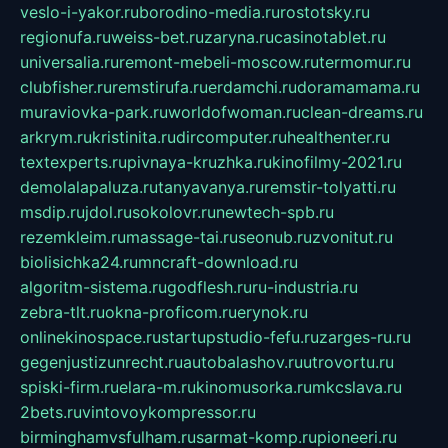
veslo-i-yakor.ru
borodino-media.ru
rostotsky.ru
regionufa.ru
weiss-bet.ru
zaryna.ru
casinotablet.ru
universalia.ru
remont-mebeli-moscow.ru
termomur.ru
clubfisher.ru
remstirufa.ru
erdamchi.ru
doramamama.ru
muraviovka-park.ru
worldofwoman.ru
clean-dreams.ru
arkrym.ru
kristinita.ru
dircomputer.ru
healthenter.ru
textexperts.ru
pivnaya-kruzhka.ru
kinofilmy-2021.ru
demolalapaluza.ru
tanyavanya.ru
remstir-tolyatti.ru
msdip.ru
jdol.ru
sokolovr.ru
newtech-spb.ru
rezemkleim.ru
massage-tai.ru
seonub.ru
zvonitut.ru
biolisichka24.ru
mncraft-download.ru
algoritm-sistema.ru
godflesh.ru
ru-industria.ru
zebra-tlt.ru
okna-proficom.ru
erynok.ru
onlinekinospace.ru
startupstudio-fefu.ru
zarges-ru.ru
gegenjustizunrecht.ru
autobalashov.ru
utrovortu.ru
spiski-firm.ru
elara-m.ru
kinomusorka.ru
mkcslava.ru
2bets.ru
vintovoykompressor.ru
birminghamvsfulham.ru
sarmat-komp.ru
pioneeri.ru