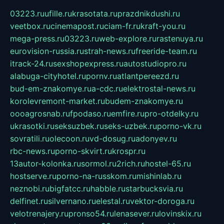
03223.ru
ufille.ru
krasotata.ru
prazdnikdushi.ru
veetbox.ru
cinemapost.ru
ciam-fr.ru
kraft-you.ru
mega-press.ru
03223.ru
web-explore.ru
rastenuya.ru
eurovision-russia.ru
strah-news.ru
freeride-team.ru
itrack-24.ru
sexshopexpress.ru
autostudiopro.ru
alabuga-cityhotel.ru
pornv.ru
atlantpereezd.ru
bud-em-znakomye.ru
a-cdc.ru
elektrostal-news.ru
korolevremont-market.ru
budem-znakomye.ru
oooagrosnab.ru
fpodaso.ru
emfire.ru
pro-otdelky.ru
ukrasotki.ru
seksuzbek.ru
seks-uzbek.ru
porno-vk.ru
sovratili.ru
olecoon.ru
vd-dosug.ru
adonyev.ru
rbc-news.ru
porno-skvirt.ru
krospr.ru
13autor-kolonka.ru
sormol.ru
2rich.ru
hostel-65.ru
hostserve.ru
porno-na-russkom.ru
mishinlab.ru
neznobi.ru
bigfatcc.ru
habble.ru
starbucksvia.ru
delfinet.ru
silvernano.ru
elestal.ru
vektor-doroga.ru
velotrenajery.ru
pronso54.ru
lenasever.ru
lovinskix.ru