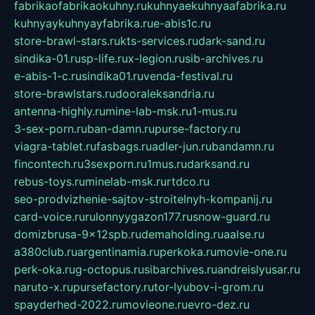
fabrikaofabrikaokuhny.ru
kuhnyaekuhnyaafabrika.ru
kuhnyaykuhnyayfabrika.ru
e-abis1c.ru
store-brawl-stars.ru
kts-services.ru
dark-sand.ru
sindika-01.ru
sp-life.ru
x-legion.ru
sib-archives.ru
e-abis-1-c.ru
sindika01.ru
venda-festival.ru
store-brawlstars.ru
dooraleksandria.ru
antenna-highly.ru
mine-lab-msk.ru
1-mus.ru
3-sex-porn.ru
ban-damn.ru
purse-factory.ru
viagra-tablet.ru
fasbags.ru
adler-jun.ru
bandamn.ru
fincontech.ru
3sexporn.ru
1mus.ru
darksand.ru
rebus-toys.ru
minelab-msk.ru
rtdco.ru
seo-prodvizhenie-sajtov-stroitelnyh-kompanij.ru
card-voice.ru
rulonnyygazon177.ru
snow-guard.ru
domizbrusa-9x12spb.ru
demaholding.ru
aalse.ru
a380club.ru
argentinamia.ru
perkoka.ru
movie-one.ru
perk-oka.ru
g-octopus.ru
sibarchives.ru
andreislyusar.ru
naruto-x.ru
pursefactory.ru
tor-lyubov-i-grom.ru
spayderhed-2022.ru
movieone.ru
evro-dez.ru