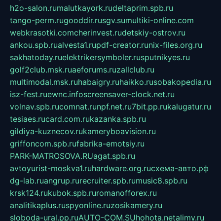
h2o-salon.ru
malutkayork.ru
deltaprim.spb.ru
tango-perm.ru
gooddir.ru
sgv.su
multiki-online.com
webkrasotki.com
cherinvest.ru
detskiy-ostrov.ru
ankou.spb.ru
alvesta1.ru
pdf-creator.ru
nix-files.org.ru
sakhatoday.ru
elektrikersymboler.ru
sputnikyes.ru
golf2club.msk.ru
aeforums.ru
zallclub.ru
multimodal.msk.ru
habaigry.ru
haikko.ru
sobakopedia.ru
isz-fest.ru
ewnc.info
screensaver-clock.net.ru
volnav.spb.ru
comnat.ru
npf.net.ru
7bit.pp.ru
kalugatur.ru
tesiaes.ru
card.com.ru
kazanka.spb.ru
gildiya-kuznecov.ru
kameryboavision.ru
griffoncom.spb.ru
fabrika-emotsiy.ru
PARK-MATROSOVA.RU
agat.spb.ru
avtoyurist-moskva1.ru
hardware.org.ru
схема-авто.рф
dg-lab.ru
angrup.ru
recruiter.spb.ru
music8.spb.ru
krsk124.ru
kubok.spb.ru
romanofforex.ru
analitikaplus.ru
spyonline.ru
zosikamery.ru
sloboda-ural.pp.ru
AUTO-COM.SU
hohota.net
alimy.ru