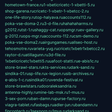
hometown-france.ru
1-xbeticricetc-1-xbetti-5.ru
shop-garena.ru
cricetc-1-xbetr-1-xbetcc-2.ru
one-life-story.ru
top-halyava.ru
accounts112.ru
poka-vse-doma-2.ru
3-d-file.ru
hahahaharms.ru
g2012.ru
tst-1.ru
shaggy-cat.ru
opsmgr.ru
ev-gallery.ru
g-2012.ru
ops-mgr.ru
accounts-112.ru
csm-demo.ru
poka-vse-doma2.ru
airgungames.ru
allseo-host.ru
tehosmotre.ru
varieta-yug.ru
cricetc1xbetr1xbetcc2.ru
raytor-d.ru
atillagunn.ru
3d-file.ru
1xbeticricetc1xbetti5.ru
uafoot-statti.ru
e-abis1c.ru
store-brawl-stars.ru
kts-services.ru
dark-sand.ru
sindika-01.ru
sp-life.ru
x-legion.ru
sib-archives.ru
e-abis-1-c.ru
sindika01.ru
venda-festival.ru
store-brawlstars.ru
dooraleksandria.ru
antenna-highly.ru
mine-lab-msk.ru
1-mus.ru
3-sex-porn.ru
ban-damn.ru
purse-factory.ru
viagra-tablet.ru
fasbags.ru
adler-jun.ru
bandamn.ru
fincontech.ru
3sexporn.ru
1mus.ru
darksand.ru