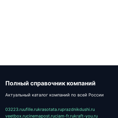
Полный справочник компаний
Актуальный каталог компаний по всей России
03223.ru
ufille.ru
krasotata.ru
prazdnikdushi.ru
veetbox.ru
cinemapost.ru
ciam-fr.ru
kraft-you.ru