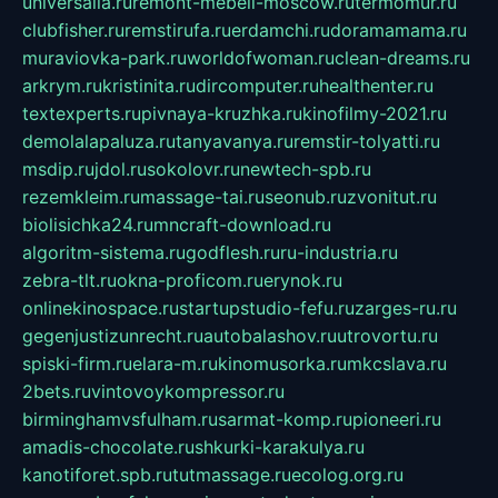
universalia.ru
remont-mebeli-moscow.ru
termomur.ru
clubfisher.ru
remstirufa.ru
erdamchi.ru
doramamama.ru
muraviovka-park.ru
worldofwoman.ru
clean-dreams.ru
arkrym.ru
kristinita.ru
dircomputer.ru
healthenter.ru
textexperts.ru
pivnaya-kruzhka.ru
kinofilmy-2021.ru
demolalapaluza.ru
tanyavanya.ru
remstir-tolyatti.ru
msdip.ru
jdol.ru
sokolovr.ru
newtech-spb.ru
rezemkleim.ru
massage-tai.ru
seonub.ru
zvonitut.ru
biolisichka24.ru
mncraft-download.ru
algoritm-sistema.ru
godflesh.ru
ru-industria.ru
zebra-tlt.ru
okna-proficom.ru
erynok.ru
onlinekinospace.ru
startupstudio-fefu.ru
zarges-ru.ru
gegenjustizunrecht.ru
autobalashov.ru
utrovortu.ru
spiski-firm.ru
elara-m.ru
kinomusorka.ru
mkcslava.ru
2bets.ru
vintovoykompressor.ru
birminghamvsfulham.ru
sarmat-komp.ru
pioneeri.ru
amadis-chocolate.ru
shkurki-karakulya.ru
kanotiforet.spb.ru
tutmassage.ru
ecolog.org.ru