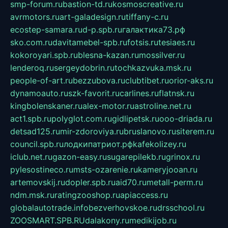
smp-forum.ru
bastion-td.ru
kosmoscreative.ru
avrmotors.ru
art-galadesign.ru
tiffany-c.ru
ecostep-samara.ru
d-p.spb.ru
галактика73.рф
sko.com.ru
davitamebel-spb.ru
fotsis.ru
tesiaes.ru
kokoroyari.spb.ru
blesna-kazan.ru
mossilver.ru
lenderoq.ru
sergeydobrin.ru
tochkazvuka.msk.ru
people-of-art.ru
bezzubova.ru
clubtibet.ru
orior-aks.ru
dynamoauto.ru
szk-favorit.ru
carlines.ru
flatnsk.ru
kingbolenskaner.ru
alex-motor.ru
astroline.net.ru
act1.spb.ru
polyglot.com.ru
gidlipetsk.ru
ooo-driada.ru
detsad125.ru
mir-zdoroviya.ru
bruslanovo.ru
siterem.ru
council.spb.ru
лодкипатриот.рф
kafekolizey.ru
iclub.net.ru
gazon-easy.ru
sugarepilekb.ru
grinox.ru
pylesostineco.ru
msts-ozarenie.ru
kameryjooan.ru
artemovskij.ru
dopler.spb.ru
aid70.ru
metall-perm.ru
ndm.msk.ru
ratingzooshop.ru
apiaccess.ru
globalautotrade.info
bezverhovskoe.ru
drsschool.ru
ZOOSMART.SPB.RU
dalakony.ru
medikijob.ru