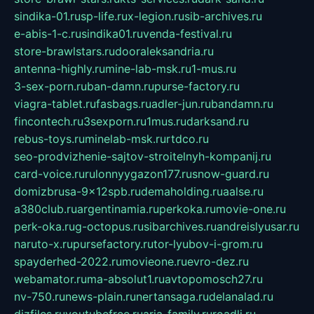
sindika-01.ru
sp-life.ru
x-legion.ru
sib-archives.ru
e-abis-1-c.ru
sindika01.ru
venda-festival.ru
store-brawlstars.ru
dooraleksandria.ru
antenna-highly.ru
mine-lab-msk.ru
1-mus.ru
3-sex-porn.ru
ban-damn.ru
purse-factory.ru
viagra-tablet.ru
fasbags.ru
adler-jun.ru
bandamn.ru
fincontech.ru
3sexporn.ru
1mus.ru
darksand.ru
rebus-toys.ru
minelab-msk.ru
rtdco.ru
seo-prodvizhenie-sajtov-stroitelnyh-kompanij.ru
card-voice.ru
rulonnyygazon177.ru
snow-guard.ru
domizbrusa-9x12spb.ru
demaholding.ru
aalse.ru
a380club.ru
argentinamia.ru
perkoka.ru
movie-one.ru
perk-oka.ru
g-octopus.ru
sibarchives.ru
andreislyusar.ru
naruto-x.ru
pursefactory.ru
tor-lyubov-i-grom.ru
spayderhed-2022.ru
movieone.ru
evro-dez.ru
webamator.ru
ma-absolut1.ru
avtopomosch27.ru
nv-750.ru
news-plain.ru
nertansaga.ru
delanalad.ru