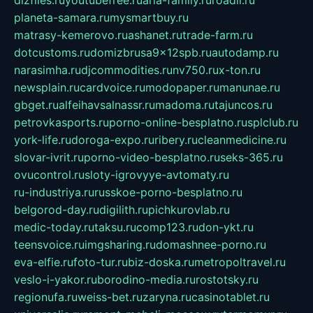
dizfiles.ru
youtubefree.ru
aria-family.ru
roadli.ru
planeta-samara.ru
mysmartbuy.ru
matrasy-kemerovo.ru
ashanet.ru
trade-farm.ru
dotcustoms.ru
domizbrusa9x12spb.ru
autodamp.ru
narasimha.ru
djcommodities.ru
nv750.ru
x-ton.ru
newsplain.ru
cardvoice.ru
modopaper.ru
manunae.ru
gbget.ru
alfeihavsalnassr.ru
madoma.ru
tajuncos.ru
petrovkasports.ru
porno-online-besplatno.ru
splclub.ru
york-life.ru
doroga-expo.ru
ribery.ru
cleanmedicine.ru
slovar-ivrit.ru
porno-video-besplatno.ru
seks-365.ru
ovucontrol.ru
sloty-igrovyye-avtomaty.ru
ru-industriya.ru
russkoe-porno-besplatno.ru
belgorod-day.ru
digilith.ru
pichkurovlab.ru
medic-today.ru
taksu.ru
comp123.ru
don-ykt.ru
teensvoice.ru
imgsharing.ru
domashnee-porno.ru
eva-elfie.ru
foto-tur.ru
biz-doska.ru
metropoltravel.ru
veslo-i-yakor.ru
borodino-media.ru
rostotsky.ru
regionufa.ru
weiss-bet.ru
zaryna.ru
casinotablet.ru