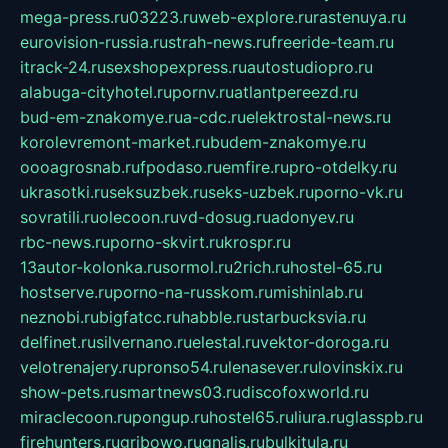
mega-press.ru
03223.ru
web-explore.ru
rastenuya.ru
eurovision-russia.ru
strah-news.ru
freeride-team.ru
itrack-24.ru
sexshopexpress.ru
autostudiopro.ru
alabuga-cityhotel.ru
pornv.ru
atlantpereezd.ru
bud-em-znakomye.ru
a-cdc.ru
elektrostal-news.ru
korolevremont-market.ru
budem-znakomye.ru
oooagrosnab.ru
fpodaso.ru
emfire.ru
pro-otdelky.ru
ukrasotki.ru
seksuzbek.ru
seks-uzbek.ru
porno-vk.ru
sovratili.ru
olecoon.ru
vd-dosug.ru
adonyev.ru
rbc-news.ru
porno-skvirt.ru
krospr.ru
13autor-kolonka.ru
sormol.ru
2rich.ru
hostel-65.ru
hostserve.ru
porno-na-russkom.ru
mishinlab.ru
neznobi.ru
bigfatcc.ru
habble.ru
starbucksvia.ru
delfinet.ru
silvernano.ru
elestal.ru
vektor-doroga.ru
velotrenajery.ru
pronso54.ru
lenasever.ru
lovinskix.ru
show-pets.ru
smartnews03.ru
discofoxworld.ru
miraclecoon.ru
pongup.ru
hostel65.ru
liura.ru
glasspb.ru
firehunters.ru
gribowo.ru
gnalis.ru
bulkitula.ru