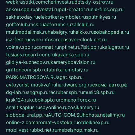
webkrasotki.com
cherinvest.ru
detskiy-ostrov.ru
ankou.spb.ru
alvesta1.ru
pdf-creator.ru
nix-files.org.ru
sakhatoday.ru
elektrikersymboler.ru
sputnikyes.ru
golf2club.msk.ru
aeforums.ru
zallclub.ru
multimodal.msk.ru
habaigry.ru
haikko.ru
sobakopedia.ru
isz-fest.ru
ewnc.info
screensaver-clock.net.ru
volnav.spb.ru
comnat.ru
npf.net.ru
7bit.pp.ru
kalugatur.ru
tesiaes.ru
card.com.ru
kazanka.spb.ru
gildiya-kuznecov.ru
kameryboavision.ru
griffoncom.spb.ru
fabrika-emotsiy.ru
PARK-MATROSOVA.RU
agat.spb.ru
avtoyurist-moskva1.ru
hardware.org.ru
схема-авто.рф
dg-lab.ru
angrup.ru
recruiter.spb.ru
music8.spb.ru
krsk124.ru
kubok.spb.ru
romanofforex.ru
analitikaplus.ru
spyonline.ru
zosikamery.ru
sloboda-ural.pp.ru
AUTO-COM.SU
hohota.net
alimy.ru
online-z.com
aromat-vostoka.ru
otdelkaexp.ru
mobilvest.ru
bbd.net.ru
mebelshop.msk.ru