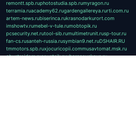
remontt.spb.ru
photostudia.spb.ru
myragon.ru
terramia.ru
academy62.ru
gardengallereya.ru
rti.com.ru
artem-news.ru
biserinca.ru
krasnodarkurort.com
imshowtv.ru
mebel-v-tule.ru
mobtopik.ru
pcsecurity.net.ru
tool-sib.ru
multimetrunit.ru
sp-tour.ru
fan-cs.ru
santeh-russia.ru
symbian9.net.ru
DSHAIR.RU
tmmotors.spb.ru
xjocuricopii.com
musavtomat.msk.ru
obustrojdom.ru
sovetcik.ru
ybaranovskaya.ru
ppknews.ru
cult-alshei.ru
JAPANRUSSIA.RU
proekciyamebel.ru
imper-finans.ru
rim.org.ru
glamourai.ru
brassminus.ru
zabor-pro.ru
ftn.pp.ru
dorogoe58.ru
laimengpacker.ru
kuzova-zapchasti.ru
sageerp.ru
taxodrom.ru
dsrazvitie.ru
hardcity.net.ru
ratinghomegames.ru
topservice25.ru
gubernyan.ru
gtglasslined.ru
ii4.ru
tssport.spb.ru
andorra24.com
blackwallstreet.ru
oboimos.ru
optim-doors.com.ru
ikuch.ru
nycr.org.ru
npa21.ru
vremya-ch.spb.ru
desert000.ru
ivtorgi.ru
ifiori.ru
catalog-statei.ru