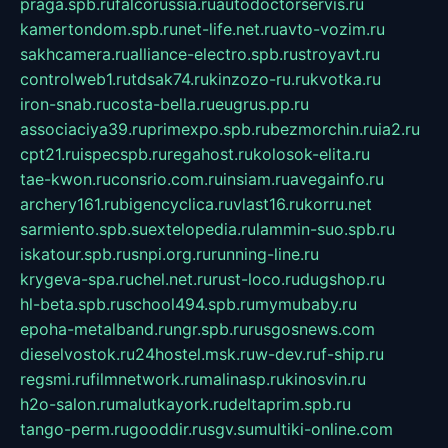
praga.spb.ru
falcorussia.ru
autodoctorservis.ru
kamertondom.spb.ru
net-life.net.ru
avto-vozim.ru
sakhcamera.ru
alliance-electro.spb.ru
stroyavt.ru
controlweb1.ru
tdsak74.ru
kinzozo-ru.ru
kvotka.ru
iron-snab.ru
costa-bella.ru
eugrus.pp.ru
associaciya39.ru
primexpo.spb.ru
bezmorchin.ru
ia2.ru
cpt21.ru
ispecspb.ru
regahost.ru
kolosok-elita.ru
tae-kwon.ru
consrio.com.ru
insiam.ru
avegainfo.ru
archery161.ru
bigencyclica.ru
vlast16.ru
korru.net
sarmiento.spb.su
extelopedia.ru
lammin-suo.spb.ru
iskatour.spb.ru
snpi.org.ru
running-line.ru
krygeva-spa.ru
chel.net.ru
rust-loco.ru
dugshop.ru
hl-beta.spb.ru
school494.spb.ru
mymubaby.ru
epoha-metalband.ru
ngr.spb.ru
rusgosnews.com
dieselvostok.ru
24hostel.msk.ru
w-dev.ru
f-ship.ru
regsmi.ru
filmnetwork.ru
malinasp.ru
kinosvin.ru
h2o-salon.ru
malutkayork.ru
deltaprim.spb.ru
tango-perm.ru
gooddir.ru
sgv.su
multiki-online.com