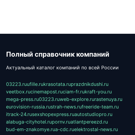
Полный справочник компаний
Актуальный каталог компаний по всей России
03223.ru
ufille.ru
krasotata.ru
prazdnikdushi.ru
veetbox.ru
cinemapost.ru
ciam-fr.ru
kraft-you.ru
mega-press.ru
03223.ru
web-explore.ru
rastenuya.ru
eurovision-russia.ru
strah-news.ru
freeride-team.ru
itrack-24.ru
sexshopexpress.ru
autostudiopro.ru
alabuga-cityhotel.ru
pornv.ru
atlantpereezd.ru
bud-em-znakomye.ru
a-cdc.ru
elektrostal-news.ru