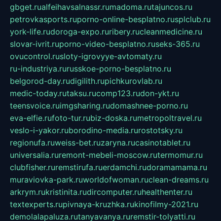
gbget.ru
alfeihavsalnassr.ru
madoma.ru
tajuncos.ru
petrovkasports.ru
porno-online-besplatno.ru
splclub.ru
york-life.ru
doroga-expo.ru
ribery.ru
cleanmedicine.ru
slovar-ivrit.ru
porno-video-besplatno.ru
seks-365.ru
ovucontrol.ru
sloty-igrovyye-avtomaty.ru
ru-industriya.ru
russkoe-porno-besplatno.ru
belgorod-day.ru
digilith.ru
pichkurovlab.ru
medic-today.ru
taksu.ru
comp123.ru
don-ykt.ru
teensvoice.ru
imgsharing.ru
domashnee-porno.ru
eva-elfie.ru
foto-tur.ru
biz-doska.ru
metropoltravel.ru
veslo-i-yakor.ru
borodino-media.ru
rostotsky.ru
regionufa.ru
weiss-bet.ru
zaryna.ru
casinotablet.ru
universalia.ru
remont-mebeli-moscow.ru
termomur.ru
clubfisher.ru
remstirufa.ru
erdamchi.ru
doramamama.ru
muraviovka-park.ru
worldofwoman.ru
clean-dreams.ru
arkrym.ru
kristinita.ru
dircomputer.ru
healthenter.ru
textexperts.ru
pivnaya-kruzhka.ru
kinofilmy-2021.ru
demolalapaluza.ru
tanyavanya.ru
remstir-tolyatti.ru