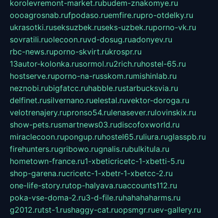
korolevremont-market.ru
budem-znakomye.ru
oooagrosnab.ru
fpodaso.ru
emfire.ru
pro-otdelky.ru
ukrasotki.ru
seksuzbek.ru
seks-uzbek.ru
porno-vk.ru
sovratili.ru
olecoon.ru
vd-dosug.ru
adonyev.ru
rbc-news.ru
porno-skvirt.ru
krospr.ru
13autor-kolonka.ru
sormol.ru
2rich.ru
hostel-65.ru
hostserve.ru
porno-na-russkom.ru
mishinlab.ru
neznobi.ru
bigfatcc.ru
habble.ru
starbucksvia.ru
delfinet.ru
silvernano.ru
elestal.ru
vektor-doroga.ru
velotrenajery.ru
pronso54.ru
lenasever.ru
lovinskix.ru
show-pets.ru
smartnews03.ru
discofoxworld.ru
miraclecoon.ru
pongup.ru
hostel65.ru
liura.ru
glasspb.ru
firehunters.ru
gribowo.ru
gnalis.ru
bulkitula.ru
hometown-france.ru
1-xbeticricetc-1-xbetti-5.ru
shop-garena.ru
cricetc-1-xbetr-1-xbetcc-2.ru
one-life-story.ru
top-halyava.ru
accounts112.ru
poka-vse-doma-2.ru
3-d-file.ru
hahahaharms.ru
g2012.ru
tst-1.ru
shaggy-cat.ru
opsmgr.ru
ev-gallery.ru