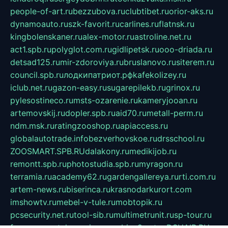
people-of-art.ru
bezzubova.ru
clubtibet.ru
orior-aks.ru
dynamoauto.ru
szk-favorit.ru
carlines.ru
flatnsk.ru
kingbolenskaner.ru
alex-motor.ru
astroline.net.ru
act1.spb.ru
polyglot.com.ru
gidlipetsk.ru
ooo-driada.ru
detsad125.ru
mir-zdoroviya.ru
bruslanovo.ru
siterem.ru
council.spb.ru
лодкипатриот.рф
kafekolizey.ru
iclub.net.ru
gazon-easy.ru
sugarepilekb.ru
grinox.ru
pylesostineco.ru
msts-ozarenie.ru
kameryjooan.ru
artemovskij.ru
dopler.spb.ru
aid70.ru
metall-perm.ru
ndm.msk.ru
ratingzooshop.ru
apiaccess.ru
globalautotrade.info
bezverhovskoe.ru
drsschool.ru
ZOOSMART.SPB.RU
dalakony.ru
medikijob.ru
remontt.spb.ru
photostudia.spb.ru
myragon.ru
terramia.ru
academy62.ru
gardengallereya.ru
rti.com.ru
artem-news.ru
biserinca.ru
krasnodarkurort.com
imshowtv.ru
mebel-v-tule.ru
mobtopik.ru
pcsecurity.net.ru
tool-sib.ru
multimetrunit.ru
sp-tour.ru
fan-cs.ru
santeh-russia.ru
symbian9.net.ru
DSHAIR.RU