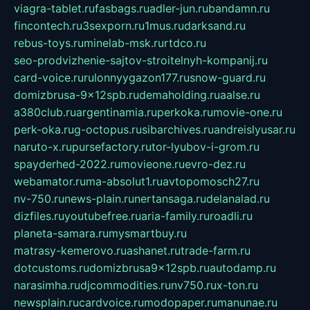
viagra-tablet.ru
fasbags.ru
adler-jun.ru
bandamn.ru
fincontech.ru
3sexporn.ru
1mus.ru
darksand.ru
rebus-toys.ru
minelab-msk.ru
rtdco.ru
seo-prodvizhenie-sajtov-stroitelnyh-kompanij.ru
card-voice.ru
rulonnyygazon177.ru
snow-guard.ru
domizbrusa-9x12spb.ru
demaholding.ru
aalse.ru
a380club.ru
argentinamia.ru
perkoka.ru
movie-one.ru
perk-oka.ru
g-octopus.ru
sibarchives.ru
andreislyusar.ru
naruto-x.ru
pursefactory.ru
tor-lyubov-i-grom.ru
spayderhed-2022.ru
movieone.ru
evro-dez.ru
webamator.ru
ma-absolut1.ru
avtopomosch27.ru
nv-750.ru
news-plain.ru
nertansaga.ru
delanalad.ru
dizfiles.ru
youtubefree.ru
aria-family.ru
roadli.ru
planeta-samara.ru
mysmartbuy.ru
matrasy-kemerovo.ru
ashanet.ru
trade-farm.ru
dotcustoms.ru
domizbrusa9x12spb.ru
autodamp.ru
narasimha.ru
djcommodities.ru
nv750.ru
x-ton.ru
newsplain.ru
cardvoice.ru
modopaper.ru
manunae.ru