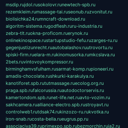
msdip.ru
jdol.ru
sokolovr.ru
newtech-spb.ru
rezemkleim.ru
massage-tai.ru
seonub.ru
zvonitut.ru
biolisichka24.ru
mncraft-download.ru
algoritm-sistema.ru
godflesh.ru
ru-industria.ru
zebra-tlt.ru
okna-proficom.ru
erynok.ru
onlinekinospace.ru
startupstudio-fefu.ru
zarges-ru.ru
gegenjustizunrecht.ru
autobalashov.ru
utrovortu.ru
spiski-firm.ru
elara-m.ru
kinomusorka.ru
mkcslava.ru
2bets.ru
vintovoykompressor.ru
birminghamvsfulham.ru
sarmat-komp.ru
pioneeri.ru
amadis-chocolate.ru
shkurki-karakulya.ru
kanotiforet.spb.ru
tutmassage.ru
ecolog.org.ru
praga.spb.ru
falcorussia.ru
autodoctorservis.ru
kamertondom.spb.ru
net-life.net.ru
avto-vozim.ru
sakhcamera.ru
alliance-electro.spb.ru
stroyavt.ru
controlweb1.ru
tdsak74.ru
kinzozo-ru.ru
kvotka.ru
iron-snab.ru
costa-bella.ru
eugrus.pp.ru
associaciya39.ru
primexpo.spb.ru
bezmorchin.ru
ia2.ru