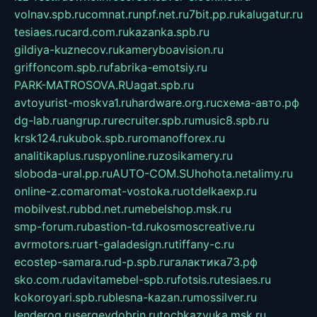
volnav.spb.ru
comnat.ru
npf.net.ru
7bit.pp.ru
kalugatur.ru
tesiaes.ru
card.com.ru
kazanka.spb.ru
gildiya-kuznecov.ru
kameryboavision.ru
griffoncom.spb.ru
fabrika-emotsiy.ru
PARK-MATROSOVA.RU
agat.spb.ru
avtoyurist-moskva1.ru
hardware.org.ru
схема-авто.рф
dg-lab.ru
angrup.ru
recruiter.spb.ru
music8.spb.ru
krsk124.ru
kubok.spb.ru
romanofforex.ru
analitikaplus.ru
spyonline.ru
zosikamery.ru
sloboda-ural.pp.ru
AUTO-COM.SU
hohota.net
alimy.ru
online-z.com
aromat-vostoka.ru
otdelkaexp.ru
mobilvest.ru
bbd.net.ru
mebelshop.msk.ru
smp-forum.ru
bastion-td.ru
kosmoscreative.ru
avrmotors.ru
art-galadesign.ru
tiffany-c.ru
ecostep-samara.ru
d-p.spb.ru
галактика73.рф
sko.com.ru
davitamebel-spb.ru
fotsis.ru
tesiaes.ru
kokoroyari.spb.ru
blesna-kazan.ru
mossilver.ru
lenderoq.ru
sergeydobrin.ru
tochkazvuka.msk.ru