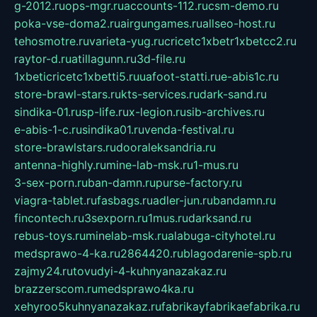
g-2012.ru
ops-mgr.ru
accounts-112.ru
csm-demo.ru
poka-vse-doma2.ru
airgungames.ru
allseo-host.ru
tehosmotre.ru
varieta-yug.ru
cricetc1xbetr1xbetcc2.ru
raytor-d.ru
atillagunn.ru
3d-file.ru
1xbeticricetc1xbetti5.ru
uafoot-statti.ru
e-abis1c.ru
store-brawl-stars.ru
kts-services.ru
dark-sand.ru
sindika-01.ru
sp-life.ru
x-legion.ru
sib-archives.ru
e-abis-1-c.ru
sindika01.ru
venda-festival.ru
store-brawlstars.ru
dooraleksandria.ru
antenna-highly.ru
mine-lab-msk.ru
1-mus.ru
3-sex-porn.ru
ban-damn.ru
purse-factory.ru
viagra-tablet.ru
fasbags.ru
adler-jun.ru
bandamn.ru
fincontech.ru
3sexporn.ru
1mus.ru
darksand.ru
rebus-toys.ru
minelab-msk.ru
alabuga-cityhotel.ru
medsprawo-4-ka.ru
2864420.ru
blagodarenie-spb.ru
zajmy24.ru
tovudyi-4-kuhnyanazakaz.ru
brazzerscom.ru
medsprawo4ka.ru
xehyroo5kuhnyanazakaz.ru
fabrikayfabrikaefabrika.ru