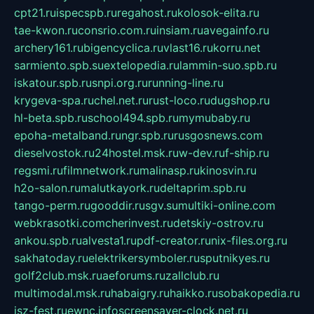
cpt21.ru
ispecspb.ru
regahost.ru
kolosok-elita.ru
tae-kwon.ru
consrio.com.ru
insiam.ru
avegainfo.ru
archery161.ru
bigencyclica.ru
vlast16.ru
korru.net
sarmiento.spb.su
extelopedia.ru
lammin-suo.spb.ru
iskatour.spb.ru
snpi.org.ru
running-line.ru
krygeva-spa.ru
chel.net.ru
rust-loco.ru
dugshop.ru
hl-beta.spb.ru
school494.spb.ru
mymubaby.ru
epoha-metalband.ru
ngr.spb.ru
rusgosnews.com
dieselvostok.ru
24hostel.msk.ru
w-dev.ru
f-ship.ru
regsmi.ru
filmnetwork.ru
malinasp.ru
kinosvin.ru
h2o-salon.ru
malutkayork.ru
deltaprim.spb.ru
tango-perm.ru
gooddir.ru
sgv.su
multiki-online.com
webkrasotki.com
cherinvest.ru
detskiy-ostrov.ru
ankou.spb.ru
alvesta1.ru
pdf-creator.ru
nix-files.org.ru
sakhatoday.ru
elektrikersymboler.ru
sputnikyes.ru
golf2club.msk.ru
aeforums.ru
zallclub.ru
multimodal.msk.ru
habaigry.ru
haikko.ru
sobakopedia.ru
isz-fest.ru
ewnc.info
screensaver-clock.net.ru