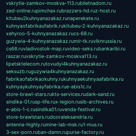
vskrytie-zamkov-moskva-113.ru
biletnadom.ru
zed-online.ru
pimchax.ru
brazzers-hd.ru
z-host.ru
kitubeu2kuhnyanazakaz.ru
naperekate.ru
kuhnyaofabrikaufabrik.ru
kitubeu-2-kuhnyanazakaz.ru
xehyroo-5-kuhnyanazakaz.ru
cs-68.ru
guzywia-4-kuhnyanazakaz.ru
mir-tk.ru
vlknrussia.ru
cs68.ru
vladivostok-map.ru
video-seks.ru
bankaribi.ru
raszar.ru
vskrytie-zamkov-moskva113.ru
lipetsktelecom.ru
tovudyi4kuhnyanazakaz.ru
seksuzb.ru
guzywia4kuhnyanazakaz.ru
fabrikaofabrikaokuhny.ru
kuhnyaekuhnyaafabrika.ru
kuhnyaykuhnyayfabrika.ru
e-abis1c.ru
store-brawl-stars.ru
kts-services.ru
dark-sand.ru
sindika-01.ru
sp-life.ru
x-legion.ru
sib-archives.ru
e-abis-1-c.ru
sindika01.ru
venda-festival.ru
store-brawlstars.ru
dooraleksandria.ru
antenna-highly.ru
mine-lab-msk.ru
1-mus.ru
3-sex-porn.ru
ban-damn.ru
purse-factory.ru