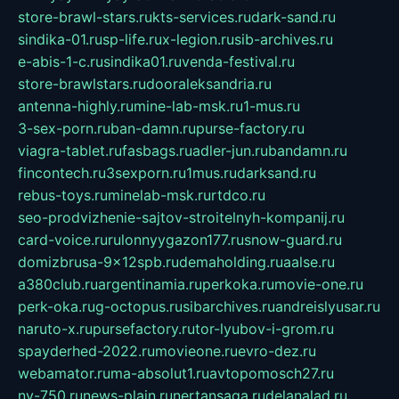
store-brawl-stars.ru
kts-services.ru
dark-sand.ru
sindika-01.ru
sp-life.ru
x-legion.ru
sib-archives.ru
e-abis-1-c.ru
sindika01.ru
venda-festival.ru
store-brawlstars.ru
dooraleksandria.ru
antenna-highly.ru
mine-lab-msk.ru
1-mus.ru
3-sex-porn.ru
ban-damn.ru
purse-factory.ru
viagra-tablet.ru
fasbags.ru
adler-jun.ru
bandamn.ru
fincontech.ru
3sexporn.ru
1mus.ru
darksand.ru
rebus-toys.ru
minelab-msk.ru
rtdco.ru
seo-prodvizhenie-sajtov-stroitelnyh-kompanij.ru
card-voice.ru
rulonnyygazon177.ru
snow-guard.ru
domizbrusa-9x12spb.ru
demaholding.ru
aalse.ru
a380club.ru
argentinamia.ru
perkoka.ru
movie-one.ru
perk-oka.ru
g-octopus.ru
sibarchives.ru
andreislyusar.ru
naruto-x.ru
pursefactory.ru
tor-lyubov-i-grom.ru
spayderhed-2022.ru
movieone.ru
evro-dez.ru
webamator.ru
ma-absolut1.ru
avtopomosch27.ru
nv-750.ru
news-plain.ru
nertansaga.ru
delanalad.ru