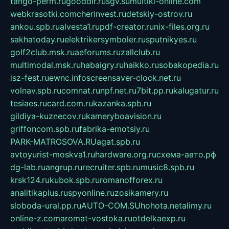
tango-perm.ru
gooddir.ru
sgv.su
multiki-online.com
webkrasotki.com
cherinvest.ru
detskiy-ostrov.ru
ankou.spb.ru
alvesta1.ru
pdf-creator.ru
nix-files.org.ru
sakhatoday.ru
elektrikersymboler.ru
sputnikyes.ru
golf2club.msk.ru
aeforums.ru
zallclub.ru
multimodal.msk.ru
habaigry.ru
haikko.ru
sobakopedia.ru
isz-fest.ru
ewnc.info
screensaver-clock.net.ru
volnav.spb.ru
comnat.ru
npf.net.ru
7bit.pp.ru
kalugatur.ru
tesiaes.ru
card.com.ru
kazanka.spb.ru
gildiya-kuznecov.ru
kameryboavision.ru
griffoncom.spb.ru
fabrika-emotsiy.ru
PARK-MATROSOVA.RU
agat.spb.ru
avtoyurist-moskva1.ru
hardware.org.ru
схема-авто.рф
dg-lab.ru
angrup.ru
recruiter.spb.ru
music8.spb.ru
krsk124.ru
kubok.spb.ru
romanofforex.ru
analitikaplus.ru
spyonline.ru
zosikamery.ru
sloboda-ural.pp.ru
AUTO-COM.SU
hohota.net
alimy.ru
online-z.com
aromat-vostoka.ru
otdelkaexp.ru