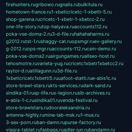
firehunters.ru
gribowo.ru
gnalis.ru
bulkitula.ru
hometown-france.ru
1-xbeticricetc-1-xbetti-5.ru
shop-garena.ru
cricetc-1-xbetr-1-xbetcc-2.ru
one-life-story.ru
top-halyava.ru
accounts112.ru
poka-vse-doma-2.ru
3-d-file.ru
hahahaharms.ru
g2012.ru
tst-1.ru
shaggy-cat.ru
opsmgr.ru
ev-gallery.ru
g-2012.ru
ops-mgr.ru
accounts-112.ru
csm-demo.ru
poka-vse-doma2.ru
airgungames.ru
allseo-host.ru
tehosmotre.ru
varieta-yug.ru
cricetc1xbetr1xbetcc2.ru
raytor-d.ru
atillagunn.ru
3d-file.ru
1xbeticricetc1xbetti5.ru
uafoot-statti.ru
e-abis1c.ru
store-brawl-stars.ru
kts-services.ru
dark-sand.ru
sindika-01.ru
sp-life.ru
x-legion.ru
sib-archives.ru
e-abis-1-c.ru
sindika01.ru
venda-festival.ru
store-brawlstars.ru
dooraleksandria.ru
antenna-highly.ru
mine-lab-msk.ru
1-mus.ru
3-sex-porn.ru
ban-damn.ru
purse-factory.ru
viagra-tablet.ru
fasbags.ru
adler-jun.ru
bandamn.ru