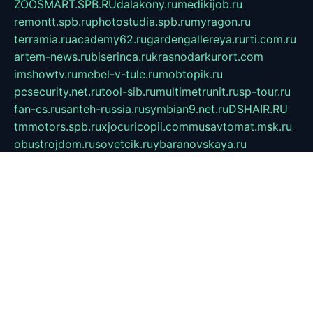
ZOOSMART.SPB.RU
dalakony.ru
medikijob.ru
remontt.spb.ru
photostudia.spb.ru
myragon.ru
terramia.ru
academy62.ru
gardengallereya.ru
rti.com.ru
artem-news.ru
biserinca.ru
krasnodarkurort.com
imshowtv.ru
mebel-v-tule.ru
mobtopik.ru
pcsecurity.net.ru
tool-sib.ru
multimetrunit.ru
sp-tour.ru
fan-cs.ru
santeh-russia.ru
symbian9.net.ru
DSHAIR.RU
tmmotors.spb.ru
xjocuricopii.com
musavtomat.msk.ru
obustrojdom.ru
sovetcik.ru
ybaranovskaya.ru
ppknews.ru
cult-alshei.ru
JAPANRUSSIA.RU
proekciyamebel.ru
imper-finans.ru
rim.org.ru
glamourai.ru
brassminus.ru
zabor-pro.ru
ftn.pp.ru
dorogoe58.ru
laimengpacker.ru
kuzova-zapchasti.ru
sageerp.ru
taxodrom.ru
dsrazvitie.ru
hardcity.net.ru
ratinghomegames.ru
topservice25.ru
gubernyan.ru
gtglasslined.ru
ii4.ru
tssport.spb.ru
andorra24.com
blackwallstreet.ru
oboimos.ru
optim-doors.com.ru
ikuch.ru
nycr.org.ru
npa21.ru
vremya-ch.spb.ru