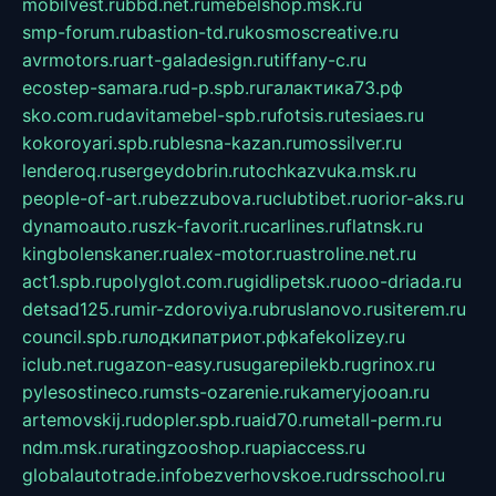
mobilvest.ru
bbd.net.ru
mebelshop.msk.ru
smp-forum.ru
bastion-td.ru
kosmoscreative.ru
avrmotors.ru
art-galadesign.ru
tiffany-c.ru
ecostep-samara.ru
d-p.spb.ru
галактика73.рф
sko.com.ru
davitamebel-spb.ru
fotsis.ru
tesiaes.ru
kokoroyari.spb.ru
blesna-kazan.ru
mossilver.ru
lenderoq.ru
sergeydobrin.ru
tochkazvuka.msk.ru
people-of-art.ru
bezzubova.ru
clubtibet.ru
orior-aks.ru
dynamoauto.ru
szk-favorit.ru
carlines.ru
flatnsk.ru
kingbolenskaner.ru
alex-motor.ru
astroline.net.ru
act1.spb.ru
polyglot.com.ru
gidlipetsk.ru
ooo-driada.ru
detsad125.ru
mir-zdoroviya.ru
bruslanovo.ru
siterem.ru
council.spb.ru
лодкипатриот.рф
kafekolizey.ru
iclub.net.ru
gazon-easy.ru
sugarepilekb.ru
grinox.ru
pylesostineco.ru
msts-ozarenie.ru
kameryjooan.ru
artemovskij.ru
dopler.spb.ru
aid70.ru
metall-perm.ru
ndm.msk.ru
ratingzooshop.ru
apiaccess.ru
globalautotrade.info
bezverhovskoe.ru
drsschool.ru