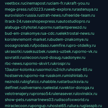
veetbox.ru
cinemapost.ru
ciam-fr.ru
kraft-you.ru
mega-press.ru
03223.ru
web-explore.ru
rastenuya.ru
eurovision-russia.ru
strah-news.ru
freeride-team.ru
itrack-24.ru
sexshopexpress.ru
autostudiopro.ru
alabuga-cityhotel.ru
pornv.ru
atlantpereezd.ru
bud-em-znakomye.ru
a-cdc.ru
elektrostal-news.ru
korolevremont-market.ru
budem-znakomye.ru
oooagrosnab.ru
fpodaso.ru
emfire.ru
pro-otdelky.ru
ukrasotki.ru
seksuzbek.ru
seks-uzbek.ru
porno-vk.ru
sovratili.ru
olecoon.ru
vd-dosug.ru
adonyev.ru
rbc-news.ru
porno-skvirt.ru
krospr.ru
13autor-kolonka.ru
sormol.ru
2rich.ru
hostel-65.ru
hostserve.ru
porno-na-russkom.ru
mishinlab.ru
neznobi.ru
bigfatcc.ru
habble.ru
starbucksvia.ru
delfinet.ru
silvernano.ru
elestal.ru
vektor-doroga.ru
velotrenajery.ru
pronso54.ru
lenasever.ru
lovinskix.ru
show-pets.ru
smartnews03.ru
discofoxworld.ru
miraclecoon.ru
pongup.ru
hostel65.ru
liura.ru
glasspb.ru