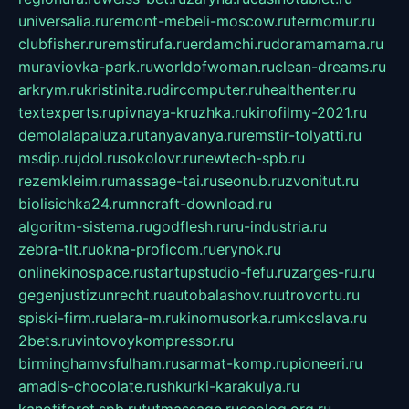
universalia.ru
remont-mebeli-moscow.ru
termomur.ru
clubfisher.ru
remstirufa.ru
erdamchi.ru
doramamama.ru
muraviovka-park.ru
worldofwoman.ru
clean-dreams.ru
arkrym.ru
kristinita.ru
dircomputer.ru
healthenter.ru
textexperts.ru
pivnaya-kruzhka.ru
kinofilmy-2021.ru
demolalapaluza.ru
tanyavanya.ru
remstir-tolyatti.ru
msdip.ru
jdol.ru
sokolovr.ru
newtech-spb.ru
rezemkleim.ru
massage-tai.ru
seonub.ru
zvonitut.ru
biolisichka24.ru
mncraft-download.ru
algoritm-sistema.ru
godflesh.ru
ru-industria.ru
zebra-tlt.ru
okna-proficom.ru
erynok.ru
onlinekinospace.ru
startupstudio-fefu.ru
zarges-ru.ru
gegenjustizunrecht.ru
autobalashov.ru
utrovortu.ru
spiski-firm.ru
elara-m.ru
kinomusorka.ru
mkcslava.ru
2bets.ru
vintovoykompressor.ru
birminghamvsfulham.ru
sarmat-komp.ru
pioneeri.ru
amadis-chocolate.ru
shkurki-karakulya.ru
kanotiforet.spb.ru
tutmassage.ru
ecolog.org.ru