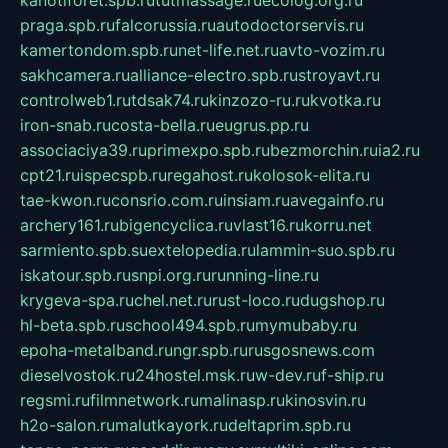
praga.spb.ru
falcorussia.ru
autodoctorservis.ru
kamertondom.spb.ru
net-life.net.ru
avto-vozim.ru
sakhcamera.ru
alliance-electro.spb.ru
stroyavt.ru
controlweb1.ru
tdsak74.ru
kinzozo-ru.ru
kvotka.ru
iron-snab.ru
costa-bella.ru
eugrus.pp.ru
associaciya39.ru
primexpo.spb.ru
bezmorchin.ru
ia2.ru
cpt21.ru
ispecspb.ru
regahost.ru
kolosok-elita.ru
tae-kwon.ru
consrio.com.ru
insiam.ru
avegainfo.ru
archery161.ru
bigencyclica.ru
vlast16.ru
korru.net
sarmiento.spb.su
extelopedia.ru
lammin-suo.spb.ru
iskatour.spb.ru
snpi.org.ru
running-line.ru
krygeva-spa.ru
chel.net.ru
rust-loco.ru
dugshop.ru
hl-beta.spb.ru
school494.spb.ru
mymubaby.ru
epoha-metalband.ru
ngr.spb.ru
rusgosnews.com
dieselvostok.ru
24hostel.msk.ru
w-dev.ru
f-ship.ru
regsmi.ru
filmnetwork.ru
malinasp.ru
kinosvin.ru
h2o-salon.ru
malutkayork.ru
deltaprim.spb.ru