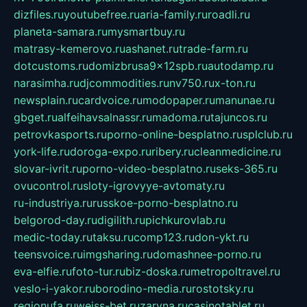
dizfiles.ru
youtubefree.ru
aria-family.ru
roadli.ru
planeta-samara.ru
mysmartbuy.ru
matrasy-kemerovo.ru
ashanet.ru
trade-farm.ru
dotcustoms.ru
domizbrusa9x12spb.ru
autodamp.ru
narasimha.ru
djcommodities.ru
nv750.ru
x-ton.ru
newsplain.ru
cardvoice.ru
modopaper.ru
manunae.ru
gbget.ru
alfeihavsalnassr.ru
madoma.ru
tajuncos.ru
petrovkasports.ru
porno-online-besplatno.ru
splclub.ru
york-life.ru
doroga-expo.ru
ribery.ru
cleanmedicine.ru
slovar-ivrit.ru
porno-video-besplatno.ru
seks-365.ru
ovucontrol.ru
sloty-igrovyye-avtomaty.ru
ru-industriya.ru
russkoe-porno-besplatno.ru
belgorod-day.ru
digilith.ru
pichkurovlab.ru
medic-today.ru
taksu.ru
comp123.ru
don-ykt.ru
teensvoice.ru
imgsharing.ru
domashnee-porno.ru
eva-elfie.ru
foto-tur.ru
biz-doska.ru
metropoltravel.ru
veslo-i-yakor.ru
borodino-media.ru
rostotsky.ru
regionufa.ru
weiss-bet.ru
zaryna.ru
casinotablet.ru