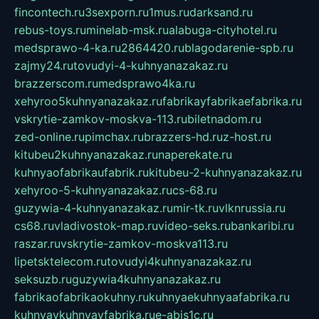
fincontech.ru
3sexporn.ru
1mus.ru
darksand.ru
rebus-toys.ru
minelab-msk.ru
alabuga-cityhotel.ru
medsprawo-4-ka.ru
2864420.ru
blagodarenie-spb.ru
zajmy24.ru
tovudyi-4-kuhnyanazakaz.ru
brazzerscom.ru
medsprawo4ka.ru
xehyroo5kuhnyanazakaz.ru
fabrikayfabrikaefabrika.ru
vskrytie-zamkov-moskva-113.ru
biletnadom.ru
zed-online.ru
pimchax.ru
brazzers-hd.ru
z-host.ru
kitubeu2kuhnyanazakaz.ru
naperekate.ru
kuhnyaofabrikaufabrik.ru
kitubeu-2-kuhnyanazakaz.ru
xehyroo-5-kuhnyanazakaz.ru
cs-68.ru
guzywia-4-kuhnyanazakaz.ru
mir-tk.ru
vlknrussia.ru
cs68.ru
vladivostok-map.ru
video-seks.ru
bankaribi.ru
raszar.ru
vskrytie-zamkov-moskva113.ru
lipetsktelecom.ru
tovudyi4kuhnyanazakaz.ru
seksuzb.ru
guzywia4kuhnyanazakaz.ru
fabrikaofabrikaokuhny.ru
kuhnyaekuhnyaafabrika.ru
kuhnyaykuhnyayfabrika.ru
e-abis1c.ru