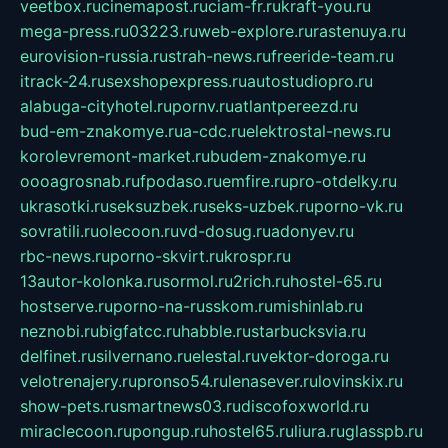
veetbox.ru
cinemapost.ru
ciam-fr.ru
kraft-you.ru
mega-press.ru
03223.ru
web-explore.ru
rastenuya.ru
eurovision-russia.ru
strah-news.ru
freeride-team.ru
itrack-24.ru
sexshopexpress.ru
autostudiopro.ru
alabuga-cityhotel.ru
pornv.ru
atlantpereezd.ru
bud-em-znakomye.ru
a-cdc.ru
elektrostal-news.ru
korolevremont-market.ru
budem-znakomye.ru
oooagrosnab.ru
fpodaso.ru
emfire.ru
pro-otdelky.ru
ukrasotki.ru
seksuzbek.ru
seks-uzbek.ru
porno-vk.ru
sovratili.ru
olecoon.ru
vd-dosug.ru
adonyev.ru
rbc-news.ru
porno-skvirt.ru
krospr.ru
13autor-kolonka.ru
sormol.ru
2rich.ru
hostel-65.ru
hostserve.ru
porno-na-russkom.ru
mishinlab.ru
neznobi.ru
bigfatcc.ru
habble.ru
starbucksvia.ru
delfinet.ru
silvernano.ru
elestal.ru
vektor-doroga.ru
velotrenajery.ru
pronso54.ru
lenasever.ru
lovinskix.ru
show-pets.ru
smartnews03.ru
discofoxworld.ru
miraclecoon.ru
pongup.ru
hostel65.ru
liura.ru
glasspb.ru