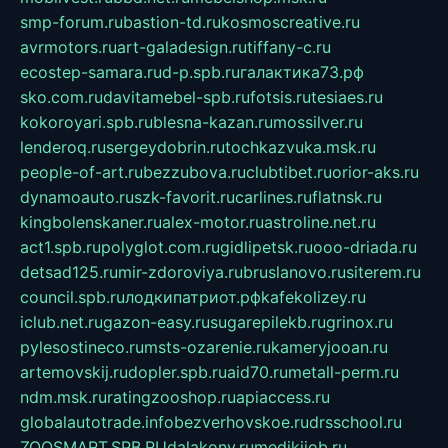
smp-forum.ru
bastion-td.ru
kosmoscreative.ru
avrmotors.ru
art-galadesign.ru
tiffany-c.ru
ecostep-samara.ru
d-p.spb.ru
галактика73.рф
sko.com.ru
davitamebel-spb.ru
fotsis.ru
tesiaes.ru
kokoroyari.spb.ru
blesna-kazan.ru
mossilver.ru
lenderoq.ru
sergeydobrin.ru
tochkazvuka.msk.ru
people-of-art.ru
bezzubova.ru
clubtibet.ru
orior-aks.ru
dynamoauto.ru
szk-favorit.ru
carlines.ru
flatnsk.ru
kingbolenskaner.ru
alex-motor.ru
astroline.net.ru
act1.spb.ru
polyglot.com.ru
gidlipetsk.ru
ooo-driada.ru
detsad125.ru
mir-zdoroviya.ru
bruslanovo.ru
siterem.ru
council.spb.ru
лодкипатриот.рф
kafekolizey.ru
iclub.net.ru
gazon-easy.ru
sugarepilekb.ru
grinox.ru
pylesostineco.ru
msts-ozarenie.ru
kameryjooan.ru
artemovskij.ru
dopler.spb.ru
aid70.ru
metall-perm.ru
ndm.msk.ru
ratingzooshop.ru
apiaccess.ru
globalautotrade.info
bezverhovskoe.ru
drsschool.ru
ZOOSMART.SPB.RU
dalakony.ru
medikijob.ru