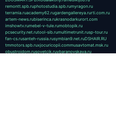
remontt.spb.ru
photostudia.spb.ru
myragon.ru
terramia.ru
academy62.ru
gardengallereya.ru
rti.com.ru
artem-news.ru
biserinca.ru
krasnodarkurort.com
imshowtv.ru
mebel-v-tule.ru
mobtopik.ru
pcsecurity.net.ru
tool-sib.ru
multimetrunit.ru
sp-tour.ru
fan-cs.ru
santeh-russia.ru
symbian9.net.ru
DSHAIR.RU
tmmotors.spb.ru
xjocuricopii.com
musavtomat.msk.ru
obustrojdom.ru
sovetcik.ru
ybaranovskaya.ru
ppknews.ru
cult-alshei.ru
JAPANRUSSIA.RU
proekciyamebel.ru
imper-finans.ru
rim.org.ru
glamourai.ru
brassminus.ru
zabor-pro.ru
ftn.pp.ru
dorogoe58.ru
laimengpacker.ru
kuzova-zapchasti.ru
sageerp.ru
taxodrom.ru
dsrazvitie.ru
hardcity.net.ru
ratinghomegames.ru
topservice25.ru
gubernyan.ru
gtglasslined.ru
ii4.ru
tssport.spb.ru
andorra24.com
blackwallstreet.ru
oboimos.ru
optim-doors.com.ru
ikuch.ru
nycr.org.ru
npa21.ru
vremya-ch.spb.ru