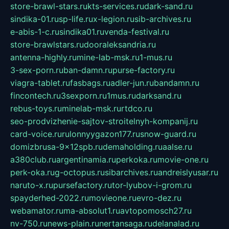
store-brawl-stars.ru
kts-services.ru
dark-sand.ru
sindika-01.ru
sp-life.ru
x-legion.ru
sib-archives.ru
e-abis-1-c.ru
sindika01.ru
venda-festival.ru
store-brawlstars.ru
dooraleksandria.ru
antenna-highly.ru
mine-lab-msk.ru
1-mus.ru
3-sex-porn.ru
ban-damn.ru
purse-factory.ru
viagra-tablet.ru
fasbags.ru
adler-jun.ru
bandamn.ru
fincontech.ru
3sexporn.ru
1mus.ru
darksand.ru
rebus-toys.ru
minelab-msk.ru
rtdco.ru
seo-prodvizhenie-sajtov-stroitelnyh-kompanij.ru
card-voice.ru
rulonnyygazon177.ru
snow-guard.ru
domizbrusa-9x12spb.ru
demaholding.ru
aalse.ru
a380club.ru
argentinamia.ru
perkoka.ru
movie-one.ru
perk-oka.ru
g-octopus.ru
sibarchives.ru
andreislyusar.ru
naruto-x.ru
pursefactory.ru
tor-lyubov-i-grom.ru
spayderhed-2022.ru
movieone.ru
evro-dez.ru
webamator.ru
ma-absolut1.ru
avtopomosch27.ru
nv-750.ru
news-plain.ru
nertansaga.ru
delanalad.ru