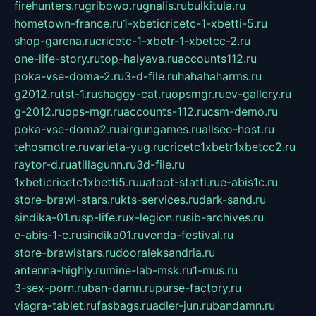
firehunters.ru
gribowo.ru
gnalis.ru
bulkitula.ru
hometown-france.ru
1-xbeticricetc-1-xbetti-5.ru
shop-garena.ru
cricetc-1-xbetr-1-xbetcc-2.ru
one-life-story.ru
top-halyava.ru
accounts112.ru
poka-vse-doma-2.ru
3-d-file.ru
hahahaharms.ru
g2012.ru
tst-1.ru
shaggy-cat.ru
opsmgr.ru
ev-gallery.ru
g-2012.ru
ops-mgr.ru
accounts-112.ru
csm-demo.ru
poka-vse-doma2.ru
airgungames.ru
allseo-host.ru
tehosmotre.ru
varieta-yug.ru
cricetc1xbetr1xbetcc2.ru
raytor-d.ru
atillagunn.ru
3d-file.ru
1xbeticricetc1xbetti5.ru
uafoot-statti.ru
e-abis1c.ru
store-brawl-stars.ru
kts-services.ru
dark-sand.ru
sindika-01.ru
sp-life.ru
x-legion.ru
sib-archives.ru
e-abis-1-c.ru
sindika01.ru
venda-festival.ru
store-brawlstars.ru
dooraleksandria.ru
antenna-highly.ru
mine-lab-msk.ru
1-mus.ru
3-sex-porn.ru
ban-damn.ru
purse-factory.ru
viagra-tablet.ru
fasbags.ru
adler-jun.ru
bandamn.ru