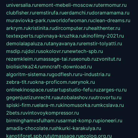
universalia.ru
remont-mebeli-moscow.ru
termomur.ru
clubfisher.ru
remstirufa.ru
erdamchi.ru
doramamama.ru
muraviovka-park.ru
worldofwoman.ru
clean-dreams.ru
arkrym.ru
kristinita.ru
dircomputer.ru
healthenter.ru
textexperts.ru
pivnaya-kruzhka.ru
kinofilmy-2021.ru
demolalapaluza.ru
tanyavanya.ru
remstir-tolyatti.ru
msdip.ru
jdol.ru
sokolovr.ru
newtech-spb.ru
rezemkleim.ru
massage-tai.ru
seonub.ru
zvonitut.ru
biolisichka24.ru
mncraft-download.ru
algoritm-sistema.ru
godflesh.ru
ru-industria.ru
zebra-tlt.ru
okna-proficom.ru
erynok.ru
onlinekinospace.ru
startupstudio-fefu.ru
zarges-ru.ru
gegenjustizunrecht.ru
autobalashov.ru
utrovortu.ru
spiski-firm.ru
elara-m.ru
kinomusorka.ru
mkcslava.ru
2bets.ru
vintovoykompressor.ru
birminghamvsfulham.ru
sarmat-komp.ru
pioneeri.ru
amadis-chocolate.ru
shkurki-karakulya.ru
kanotiforet.spb.ru
tutmassage.ru
ecolog.org.ru