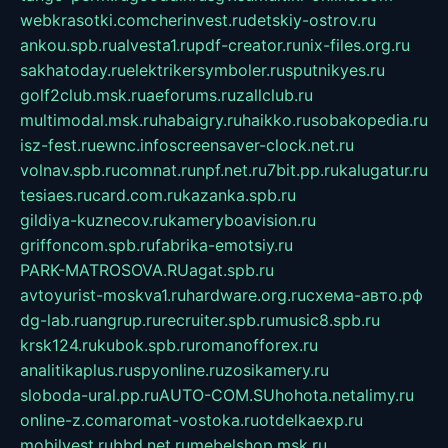
webkrasotki.com
cherinvest.ru
detskiy-ostrov.ru
ankou.spb.ru
alvesta1.ru
pdf-creator.ru
nix-files.org.ru
sakhatoday.ru
elektrikersymboler.ru
sputnikyes.ru
golf2club.msk.ru
aeforums.ru
zallclub.ru
multimodal.msk.ru
habaigry.ru
haikko.ru
sobakopedia.ru
isz-fest.ru
ewnc.info
screensaver-clock.net.ru
volnav.spb.ru
comnat.ru
npf.net.ru
7bit.pp.ru
kalugatur.ru
tesiaes.ru
card.com.ru
kazanka.spb.ru
gildiya-kuznecov.ru
kameryboavision.ru
griffoncom.spb.ru
fabrika-emotsiy.ru
PARK-MATROSOVA.RU
agat.spb.ru
avtoyurist-moskva1.ru
hardware.org.ru
схема-авто.рф
dg-lab.ru
angrup.ru
recruiter.spb.ru
music8.spb.ru
krsk124.ru
kubok.spb.ru
romanofforex.ru
analitikaplus.ru
spyonline.ru
zosikamery.ru
sloboda-ural.pp.ru
AUTO-COM.SU
hohota.net
alimy.ru
online-z.com
aromat-vostoka.ru
otdelkaexp.ru
mobilvest.ru
bbd.net.ru
mebelshop.msk.ru