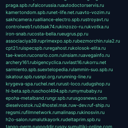
praga.spb.ru
falcorussia.ru
autodoctorservis.ru
kamertondom.spb.ru
net-life.net.ru
avto-vozim.ru
sakhcamera.ru
alliance-electro.spb.ru
stroyavt.ru
controlweb1.ru
tdsak74.ru
kinzozo-ru.ru
kvotka.ru
iron-snab.ru
costa-bella.ru
eugrus.pp.ru
associaciya39.ru
primexpo.spb.ru
bezmorchin.ru
ia2.ru
cpt21.ru
ispecspb.ru
regahost.ru
kolosok-elita.ru
tae-kwon.ru
consrio.com.ru
insiam.ru
avegainfo.ru
archery161.ru
bigencyclica.ru
vlast16.ru
korru.net
sarmiento.spb.su
extelopedia.ru
lammin-suo.spb.ru
iskatour.spb.ru
snpi.org.ru
running-line.ru
krygeva-spa.ru
chel.net.ru
rust-loco.ru
dugshop.ru
hl-beta.spb.ru
school494.spb.ru
mymubaby.ru
epoha-metalband.ru
ngr.spb.ru
rusgosnews.com
dieselvostok.ru
24hostel.msk.ru
w-dev.ru
f-ship.ru
regsmi.ru
filmnetwork.ru
malinasp.ru
kinosvin.ru
h2o-salon.ru
malutkayork.ru
deltaprim.spb.ru
tango-perm.ru
gooddir.ru
sgv.su
multiki-online.com