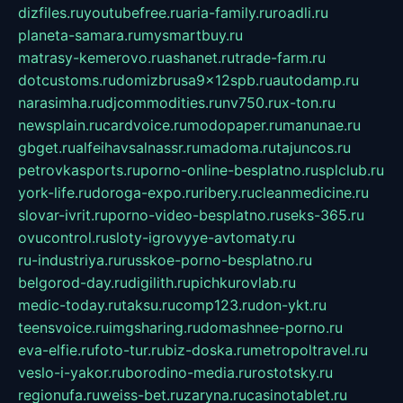
dizfiles.ru
youtubefree.ru
aria-family.ru
roadli.ru
planeta-samara.ru
mysmartbuy.ru
matrasy-kemerovo.ru
ashanet.ru
trade-farm.ru
dotcustoms.ru
domizbrusa9x12spb.ru
autodamp.ru
narasimha.ru
djcommodities.ru
nv750.ru
x-ton.ru
newsplain.ru
cardvoice.ru
modopaper.ru
manunae.ru
gbget.ru
alfeihavsalnassr.ru
madoma.ru
tajuncos.ru
petrovkasports.ru
porno-online-besplatno.ru
splclub.ru
york-life.ru
doroga-expo.ru
ribery.ru
cleanmedicine.ru
slovar-ivrit.ru
porno-video-besplatno.ru
seks-365.ru
ovucontrol.ru
sloty-igrovyye-avtomaty.ru
ru-industriya.ru
russkoe-porno-besplatno.ru
belgorod-day.ru
digilith.ru
pichkurovlab.ru
medic-today.ru
taksu.ru
comp123.ru
don-ykt.ru
teensvoice.ru
imgsharing.ru
domashnee-porno.ru
eva-elfie.ru
foto-tur.ru
biz-doska.ru
metropoltravel.ru
veslo-i-yakor.ru
borodino-media.ru
rostotsky.ru
regionufa.ru
weiss-bet.ru
zaryna.ru
casinotablet.ru