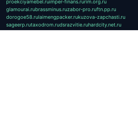
proekciyamebel.ru
imper-finans.ru
rim.org.ru
glamourai.ru
brassminus.ru
zabor-pro.ru
ftn.pp.ru
dorogoe58.ru
laimengpacker.ru
kuzova-zapchasti.ru
sageerp.ru
taxodrom.ru
dsrazvitie.ru
hardcity.net.ru
ratinghomegames.ru
topservice25.ru
gubernyan.ru
gtglasslined.ru
ii4.ru
tssport.spb.ru
andorra24.com
blackwallstreet.ru
oboimos.ru
optim-doors.com.ru
ikuch.ru
nycr.org.ru
npa21.ru
vremya-ch.spb.ru
desert000.ru
ivtorgi.ru
ifiori.ru
catalog-statei.ru
dcv.org.ru
spetsmaster174.ru
ipkameryhiseeu.ru
dum26.ru
ruspol.spb.ru
fr-opendp.ru
kam-solnyshko.ru
cheyenne-arapaho.ru
sevzapmetal.spb.ru
ted-lapidus.spb.ru
parasite-eliminator.ru
sigma-complete.ru
modernworld.ru
dama-moda.ru
eholot-group.ru
sk-nvkz.ru
DRONGOLD.RU
democratia2.ru
i-farmer.ru
mass-sport.org
jablonex.spb.ru
bookmess.ru
linkword.ru
refineua.com.ru
cs-spec.net.ru
altay-mebel.ru