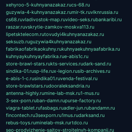
xehyroo-5-kuhnyanazakaz.ru
cs-68.ru
guzywia-4-kuhnyanazakaz.ru
mir-tk.ru
vlknrussia.ru
cs68.ru
vladivostok-map.ru
video-seks.ru
bankaribi.ru
raszar.ru
vskrytie-zamkov-moskva113.ru
lipetsktelecom.ru
tovudyi4kuhnyanazakaz.ru
seksuzb.ru
guzywia4kuhnyanazakaz.ru
fabrikaofabrikaokuhny.ru
kuhnyaekuhnyaafabrika.ru
kuhnyaykuhnyayfabrika.ru
e-abis1c.ru
store-brawl-stars.ru
kts-services.ru
dark-sand.ru
sindika-01.ru
sp-life.ru
x-legion.ru
sib-archives.ru
e-abis-1-c.ru
sindika01.ru
venda-festival.ru
store-brawlstars.ru
dooraleksandria.ru
antenna-highly.ru
mine-lab-msk.ru
1-mus.ru
3-sex-porn.ru
ban-damn.ru
purse-factory.ru
viagra-tablet.ru
fasbags.ru
adler-jun.ru
bandamn.ru
fincontech.ru
3sexporn.ru
1mus.ru
darksand.ru
rebus-toys.ru
minelab-msk.ru
rtdco.ru
seo-prodvizhenie-sajtov-stroitelnyh-kompanij.ru