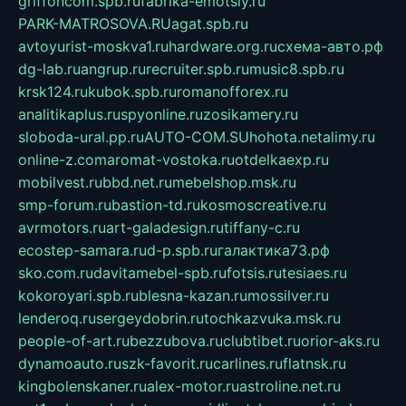
griffoncom.spb.ru
fabrika-emotsiy.ru
PARK-MATROSOVA.RU
agat.spb.ru
avtoyurist-moskva1.ru
hardware.org.ru
схема-авто.рф
dg-lab.ru
angrup.ru
recruiter.spb.ru
music8.spb.ru
krsk124.ru
kubok.spb.ru
romanofforex.ru
analitikaplus.ru
spyonline.ru
zosikamery.ru
sloboda-ural.pp.ru
AUTO-COM.SU
hohota.net
alimy.ru
online-z.com
aromat-vostoka.ru
otdelkaexp.ru
mobilvest.ru
bbd.net.ru
mebelshop.msk.ru
smp-forum.ru
bastion-td.ru
kosmoscreative.ru
avrmotors.ru
art-galadesign.ru
tiffany-c.ru
ecostep-samara.ru
d-p.spb.ru
галактика73.рф
sko.com.ru
davitamebel-spb.ru
fotsis.ru
tesiaes.ru
kokoroyari.spb.ru
blesna-kazan.ru
mossilver.ru
lenderoq.ru
sergeydobrin.ru
tochkazvuka.msk.ru
people-of-art.ru
bezzubova.ru
clubtibet.ru
orior-aks.ru
dynamoauto.ru
szk-favorit.ru
carlines.ru
flatnsk.ru
kingbolenskaner.ru
alex-motor.ru
astroline.net.ru