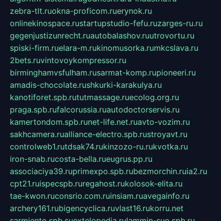
zebra-tlt.ru
okna-proficom.ru
erynok.ru
onlinekinospace.ru
startupstudio-fefu.ru
zarges-ru.ru
gegenjustizunrecht.ru
autobalashov.ru
utrovortu.ru
spiski-firm.ru
elara-m.ru
kinomusorka.ru
mkcslava.ru
2bets.ru
vintovoykompressor.ru
birminghamvsfulham.ru
sarmat-komp.ru
pioneeri.ru
amadis-chocolate.ru
shkurki-karakulya.ru
kanotiforet.spb.ru
tutmassage.ru
ecolog.org.ru
praga.spb.ru
falcorussia.ru
autodoctorservis.ru
kamertondom.spb.ru
net-life.net.ru
avto-vozim.ru
sakhcamera.ru
alliance-electro.spb.ru
stroyavt.ru
controlweb1.ru
tdsak74.ru
kinzozo-ru.ru
kvotka.ru
iron-snab.ru
costa-bella.ru
eugrus.pp.ru
associaciya39.ru
primexpo.spb.ru
bezmorchin.ru
ia2.ru
cpt21.ru
ispecspb.ru
regahost.ru
kolosok-elita.ru
tae-kwon.ru
consrio.com.ru
insiam.ru
avegainfo.ru
archery161.ru
bigencyclica.ru
vlast16.ru
korru.net
sarmiento.spb.su
extelopedia.ru
lammin-suo.spb.ru