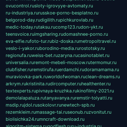
ovucontrol.ru
sloty-igrovyye-avtomaty.ru
ru-industriya.ru
russkoe-porno-besplatno.ru
belgorod-day.ru
digilith.ru
pichkurovlab.ru
medic-today.ru
taksu.ru
comp123.ru
don-ykt.ru
teensvoice.ru
imgsharing.ru
domashnee-porno.ru
eva-elfie.ru
foto-tur.ru
biz-doska.ru
metropoltravel.ru
veslo-i-yakor.ru
borodino-media.ru
rostotsky.ru
regionufa.ru
weiss-bet.ru
zaryna.ru
casinotablet.ru
universalia.ru
remont-mebeli-moscow.ru
termomur.ru
clubfisher.ru
remstirufa.ru
erdamchi.ru
doramamama.ru
muraviovka-park.ru
worldofwoman.ru
clean-dreams.ru
arkrym.ru
kristinita.ru
dircomputer.ru
healthenter.ru
textexperts.ru
pivnaya-kruzhka.ru
kinofilmy-2021.ru
demolalapaluza.ru
tanyavanya.ru
remstir-tolyatti.ru
msdip.ru
jdol.ru
sokolovr.ru
newtech-spb.ru
rezemkleim.ru
massage-tai.ru
seonub.ru
zvonitut.ru
biolisichka24.ru
mncraft-download.ru
algoritm-sistema.ru
godflesh.ru
ru-industria.ru