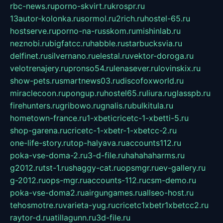
rbc-news.ru
porno-skvirt.ru
krospr.ru
13autor-kolonka.ru
sormol.ru
2rich.ru
hostel-65.ru
hostserve.ru
porno-na-russkom.ru
mishinlab.ru
neznobi.ru
bigfatcc.ru
habble.ru
starbucksvia.ru
delfinet.ru
silvernano.ru
elestal.ru
vektor-doroga.ru
velotrenajery.ru
pronso54.ru
lenasever.ru
lovinskix.ru
show-pets.ru
smartnews03.ru
discofoxworld.ru
miraclecoon.ru
pongup.ru
hostel65.ru
liura.ru
glasspb.ru
firehunters.ru
gribowo.ru
gnalis.ru
bulkitula.ru
hometown-france.ru
1-xbeticricetc-1-xbetti-5.ru
shop-garena.ru
cricetc-1-xbetr-1-xbetcc-2.ru
one-life-story.ru
top-halyava.ru
accounts112.ru
poka-vse-doma-2.ru
3-d-file.ru
hahahaharms.ru
g2012.ru
tst-1.ru
shaggy-cat.ru
opsmgr.ru
ev-gallery.ru
g-2012.ru
ops-mgr.ru
accounts-112.ru
csm-demo.ru
poka-vse-doma2.ru
airgungames.ru
allseo-host.ru
tehosmotre.ru
varieta-yug.ru
cricetc1xbetr1xbetcc2.ru
raytor-d.ru
atillagunn.ru
3d-file.ru