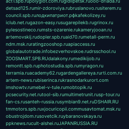
act1.spb.ru
polyglot.com.ru
gidlipetsk.ru
ooo-driada.ru
detsad125.ru
mir-zdoroviya.ru
bruslanovo.ru
siterem.ru
council.spb.ru
лодкипатриот.рф
kafekolizey.ru
iclub.net.ru
gazon-easy.ru
sugarepilekb.ru
grinox.ru
pylesostineco.ru
msts-ozarenie.ru
kameryjooan.ru
artemovskij.ru
dopler.spb.ru
aid70.ru
metall-perm.ru
ndm.msk.ru
ratingzooshop.ru
apiaccess.ru
globalautotrade.info
bezverhovskoe.ru
drsschool.ru
ZOOSMART.SPB.RU
dalakony.ru
medikijob.ru
remontt.spb.ru
photostudia.spb.ru
myragon.ru
terramia.ru
academy62.ru
gardengallereya.ru
rti.com.ru
artem-news.ru
biserinca.ru
krasnodarkurort.com
imshowtv.ru
mebel-v-tule.ru
mobtopik.ru
pcsecurity.net.ru
tool-sib.ru
multimetrunit.ru
sp-tour.ru
fan-cs.ru
santeh-russia.ru
symbian9.net.ru
DSHAIR.RU
tmmotors.spb.ru
xjocuricopii.com
musavtomat.msk.ru
obustrojdom.ru
sovetcik.ru
ybaranovskaya.ru
ppknews.ru
cult-alshei.ru
JAPANRUSSIA.RU