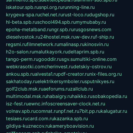
iskatour.spb.ru
snpi.org.ru
running-line.ru
krygeva-spa.ru
chel.net.ru
rust-loco.ru
dugshop.ru
hl-beta.spb.ru
school494.spb.ru
mymubaby.ru
epoha-metalband.ru
ngr.spb.ru
rusgosnews.com
dieselvostok.ru
24hostel.msk.ru
w-dev.ru
f-ship.ru
regsmi.ru
filmnetwork.ru
malinasp.ru
kinosvin.ru
h2o-salon.ru
malutkayork.ru
deltaprim.spb.ru
tango-perm.ru
gooddir.ru
sgv.su
multiki-online.com
webkrasotki.com
cherinvest.ru
detskiy-ostrov.ru
ankou.spb.ru
alvesta1.ru
pdf-creator.ru
nix-files.org.ru
sakhatoday.ru
elektrikersymboler.ru
sputnikyes.ru
golf2club.msk.ru
aeforums.ru
zallclub.ru
multimodal.msk.ru
habaigry.ru
haikko.ru
sobakopedia.ru
isz-fest.ru
ewnc.info
screensaver-clock.net.ru
volnav.spb.ru
comnat.ru
npf.net.ru
7bit.pp.ru
kalugatur.ru
tesiaes.ru
card.com.ru
kazanka.spb.ru
gildiya-kuznecov.ru
kameryboavision.ru