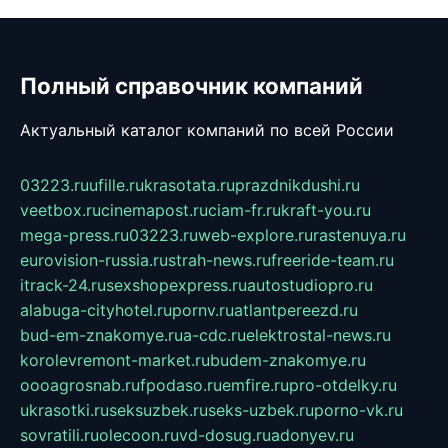
Полный справочник компаний
Актуальный каталог компаний по всей России
03223.ru
ufille.ru
krasotata.ru
prazdnikdushi.ru
veetbox.ru
cinemapost.ru
ciam-fr.ru
kraft-you.ru
mega-press.ru
03223.ru
web-explore.ru
rastenuya.ru
eurovision-russia.ru
strah-news.ru
freeride-team.ru
itrack-24.ru
sexshopexpress.ru
autostudiopro.ru
alabuga-cityhotel.ru
pornv.ru
atlantpereezd.ru
bud-em-znakomye.ru
a-cdc.ru
elektrostal-news.ru
korolevremont-market.ru
budem-znakomye.ru
oooagrosnab.ru
fpodaso.ru
emfire.ru
pro-otdelky.ru
ukrasotki.ru
seksuzbek.ru
seks-uzbek.ru
porno-vk.ru
sovratili.ru
olecoon.ru
vd-dosug.ru
adonyev.ru