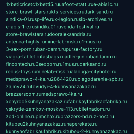
1xbeticricetc1xbetti5.ru
uafoot-statti.ru
e-abis1c.ru
store-brawl-stars.ru
kts-services.ru
dark-sand.ru
sindika-01.ru
sp-life.ru
x-legion.ru
sib-archives.ru
e-abis-1-c.ru
sindika01.ru
venda-festival.ru
store-brawlstars.ru
dooraleksandria.ru
antenna-highly.ru
mine-lab-msk.ru
1-mus.ru
3-sex-porn.ru
ban-damn.ru
purse-factory.ru
viagra-tablet.ru
fasbags.ru
adler-jun.ru
bandamn.ru
fincontech.ru
3sexporn.ru
1mus.ru
darksand.ru
rebus-toys.ru
minelab-msk.ru
alabuga-cityhotel.ru
medsprawo-4-ka.ru
2864420.ru
blagodarenie-spb.ru
zajmy24.ru
tovudyi-4-kuhnyanazakaz.ru
brazzerscom.ru
medsprawo4ka.ru
xehyroo5kuhnyanazakaz.ru
fabrikayfabrikaefabrika.ru
vskrytie-zamkov-moskva-113.ru
biletnadom.ru
zed-online.ru
pimchax.ru
brazzers-hd.ru
z-host.ru
kitubeu2kuhnyanazakaz.ru
naperekate.ru
kuhnyaofabrikaufabrik.ru
kitubeu-2-kuhnyanazakaz.ru