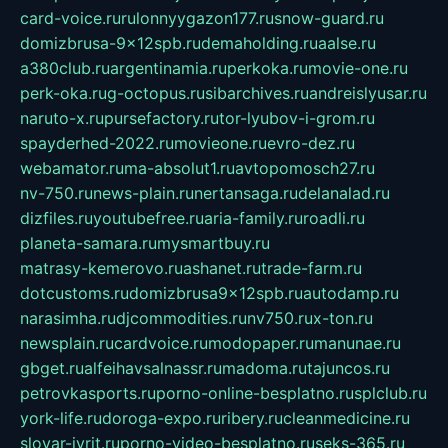
card-voice.ru
rulonnyygazon177.ru
snow-guard.ru
domizbrusa-9x12spb.ru
demaholding.ru
aalse.ru
a380club.ru
argentinamia.ru
perkoka.ru
movie-one.ru
perk-oka.ru
g-octopus.ru
sibarchives.ru
andreislyusar.ru
naruto-x.ru
pursefactory.ru
tor-lyubov-i-grom.ru
spayderhed-2022.ru
movieone.ru
evro-dez.ru
webamator.ru
ma-absolut1.ru
avtopomosch27.ru
nv-750.ru
news-plain.ru
nertansaga.ru
delanalad.ru
dizfiles.ru
youtubefree.ru
aria-family.ru
roadli.ru
planeta-samara.ru
mysmartbuy.ru
matrasy-kemerovo.ru
ashanet.ru
trade-farm.ru
dotcustoms.ru
domizbrusa9x12spb.ru
autodamp.ru
narasimha.ru
djcommodities.ru
nv750.ru
x-ton.ru
newsplain.ru
cardvoice.ru
modopaper.ru
manunae.ru
gbget.ru
alfeihavsalnassr.ru
madoma.ru
tajuncos.ru
petrovkasports.ru
porno-online-besplatno.ru
splclub.ru
york-life.ru
doroga-expo.ru
ribery.ru
cleanmedicine.ru
slovar-ivrit.ru
porno-video-besplatno.ru
seks-365.ru